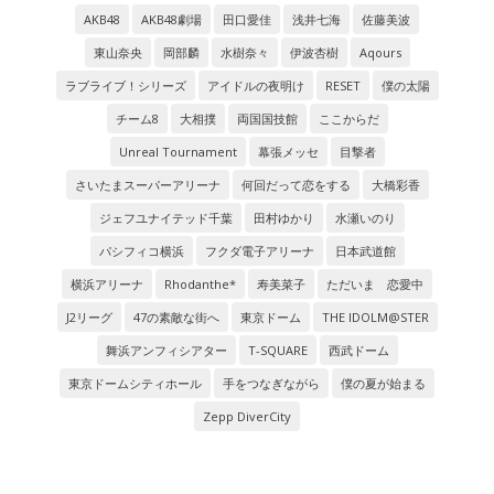
AKB48
AKB48劇場
田口愛佳
浅井七海
佐藤美波
東山奈央
岡部麟
水樹奈々
伊波杏樹
Aqours
ラブライブ！シリーズ
アイドルの夜明け
RESET
僕の太陽
チーム8
大相撲
両国国技館
ここからだ
Unreal Tournament
幕張メッセ
目撃者
さいたまスーパーアリーナ
何回だって恋をする
大橋彩香
ジェフユナイテッド千葉
田村ゆかり
水瀬いのり
パシフィコ横浜
フクダ電子アリーナ
日本武道館
横浜アリーナ
Rhodanthe*
寿美菜子
ただいま 恋愛中
J2リーグ
47の素敵な街へ
東京ドーム
THE IDOLM@STER
舞浜アンフィシアター
T-SQUARE
西武ドーム
東京ドームシティホール
手をつなぎながら
僕の夏が始まる
Zepp DiverCity