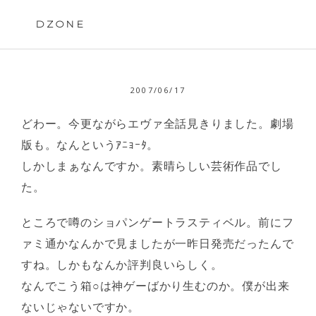
Skip
to
DZONE
content
2007/06/17
どわー。今更ながらエヴァ全話見きりました。劇場
版も。なんというｱﾆｮｰﾀ。
しかしまぁなんですか。素晴らしい芸術作品でし
た。
ところで噂のショパンゲートラスティベル。前にフ
ァミ通かなんかで見ましたが一昨日発売だったんで
すね。しかもなんか評判良いらしく。
なんでこう箱○は神ゲーばかり生むのか。僕が出来
ないじゃないですか。