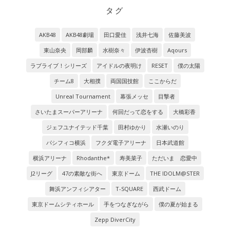
タグ
AKB48
AKB48劇場
田口愛佳
浅井七海
佐藤美波
東山奈央
岡部麟
水樹奈々
伊波杏樹
Aqours
ラブライブ！シリーズ
アイドルの夜明け
RESET
僕の太陽
チーム8
大相撲
両国国技館
ここからだ
Unreal Tournament
幕張メッセ
目撃者
さいたまスーパーアリーナ
何回だって恋をする
大橋彩香
ジェフユナイテッド千葉
田村ゆかり
水瀬いのり
パシフィコ横浜
フクダ電子アリーナ
日本武道館
横浜アリーナ
Rhodanthe*
寿美菜子
ただいま 恋愛中
J2リーグ
47の素敵な街へ
東京ドーム
THE IDOLM@STER
舞浜アンフィシアター
T-SQUARE
西武ドーム
東京ドームシティホール
手をつなぎながら
僕の夏が始まる
Zepp DiverCity