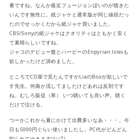
番ですね。なんか最近フュージョンぽいのが聴きた
いんです無性に。紙ジャケと通常版が同じ値段だっ
たのでせっかくだから紙ジャケ買いました。
CBS/Sonyの紙ジャケはクオリティはともかく安く
て素晴らしいですね。
ジャコのデビュー盤とハービーのEnpyrian Islesも
欲しかったけど諦めました。
ところでCD屋で見たんですがLiaのBoxが欲しいで
す先生。何曲か流してましたけどあれは反則です
ね。むしろ販促（寒） いつ聴いても良い声。聴く
だけで泣ける。
つーかこれから夏にかけて出費多いなあ・・・。今
日も5000円ぐらい使いましたし。PC代がどんどん
削られてゆきます(^ωT)