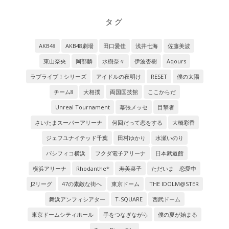
タグ
AKB48
AKB48劇場
田口愛佳
浅井七海
佐藤美波
東山奈央
岡部麟
水樹奈々
伊波杏樹
Aqours
ラブライブ！シリーズ
アイドルの夜明け
RESET
僕の太陽
チーム8
大相撲
両国国技館
ここからだ
Unreal Tournament
幕張メッセ
目撃者
さいたまスーパーアリーナ
何回だって恋をする
大橋彩香
ジェフユナイテッド千葉
田村ゆかり
水瀬いのり
パシフィコ横浜
フクダ電子アリーナ
日本武道館
横浜アリーナ
Rhodanthe*
寿美菜子
ただいま 恋愛中
J2リーグ
47の素敵な街へ
東京ドーム
THE IDOLM@STER
舞浜アンフィシアター
T-SQUARE
西武ドーム
東京ドームシティホール
手をつなぎながら
僕の夏が始まる