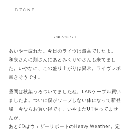
Skip
to
DZONE
content
2007/06/23
あいやー疲れた。今日のライヴは最高でしたよ。
和泉さんに則さんにあとみくりやさんも来てまし
た。いやなに、この盛り上がりは異常。ライヴレポ
書きそうです。
昼間は秋葉うろついてましたね。LANケーブル買い
ましたよ。ついに僕がワープしない体になって新登
場！今ならお買い得です。いやまだUTやってませ
んが。
あとCDはウェザーリポートのHeavy Weather。定