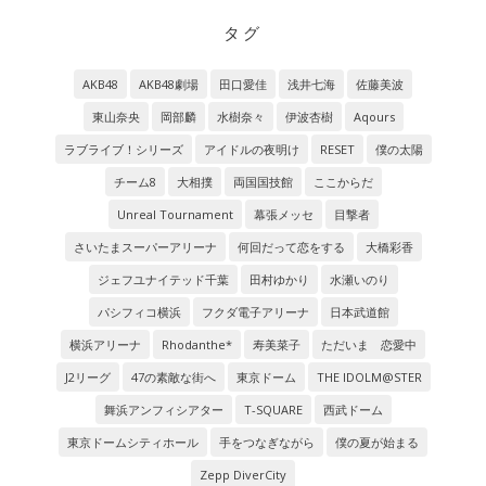
タグ
AKB48
AKB48劇場
田口愛佳
浅井七海
佐藤美波
東山奈央
岡部麟
水樹奈々
伊波杏樹
Aqours
ラブライブ！シリーズ
アイドルの夜明け
RESET
僕の太陽
チーム8
大相撲
両国国技館
ここからだ
Unreal Tournament
幕張メッセ
目撃者
さいたまスーパーアリーナ
何回だって恋をする
大橋彩香
ジェフユナイテッド千葉
田村ゆかり
水瀬いのり
パシフィコ横浜
フクダ電子アリーナ
日本武道館
横浜アリーナ
Rhodanthe*
寿美菜子
ただいま 恋愛中
J2リーグ
47の素敵な街へ
東京ドーム
THE IDOLM@STER
舞浜アンフィシアター
T-SQUARE
西武ドーム
東京ドームシティホール
手をつなぎながら
僕の夏が始まる
Zepp DiverCity