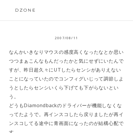
Skip
to
DZONE
content
2007/08/11
なんかいきなりマウスの感度高くなったなとか思い
つつまぁこんなもんだったかと気にせずにいたんで
すが、昨日超久々にUTしたらセンシがありえない
ことになっていたのでコンフィグいじって調節しよ
うとしたらセンシいくら下げても下がらないとい
う。
どうもDiamondbackのドライバーが機能しなくな
ってたようで。再インスコしたら戻りましたが再イ
ンスコしてる途中に青画面になったのが結構心配で
す。