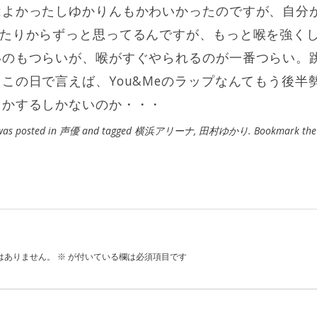
はよかったしゆかりんもかわいかったのですが、自分
あたりからずっと思ってるんですが、もっと喉を強く
いのもつらいが、喉がすぐやられるのが一番つらい。
この日で言えば、You&Meのラップなんてもう後半
とかするしかないのか・・・
 was posted in
声優
and tagged
横浜アリーナ
,
田村ゆかり
. Bookmark th
はありません。
※
が付いている欄は必須項目です