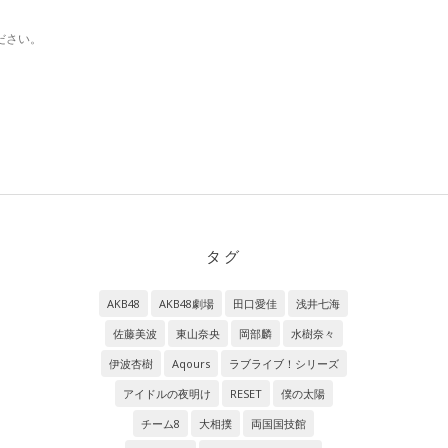
ださい。
タグ
AKB48
AKB48劇場
田口愛佳
浅井七海
佐藤美波
東山奈央
岡部麟
水樹奈々
伊波杏樹
Aqours
ラブライブ！シリーズ
アイドルの夜明け
RESET
僕の太陽
チーム8
大相撲
両国国技館