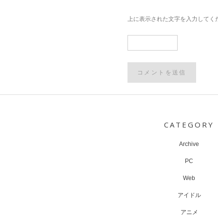
上に表示された文字を入力してく
Post
navigation
CATEGORY
Archive
PC
Web
アイドル
アニメ