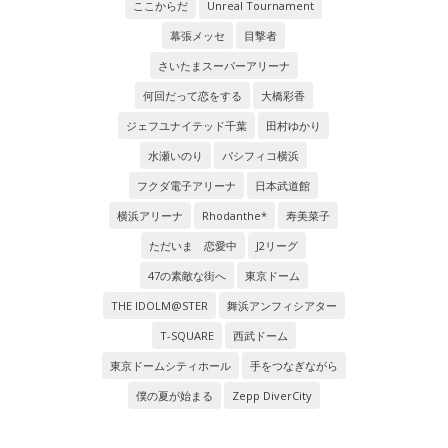
ここからだ
Unreal Tournament
幕張メッセ
目撃者
さいたまスーパーアリーナ
何回だって恋をする
大橋彩香
ジェフユナイテッド千葉
田村ゆかり
水瀬いのり
パシフィコ横浜
フクダ電子アリーナ
日本武道館
横浜アリーナ
Rhodanthe*
寿美菜子
ただいま 恋愛中
J2リーグ
47の素敵な街へ
東京ドーム
THE IDOLM@STER
舞浜アンフィシアター
T-SQUARE
西武ドーム
東京ドームシティホール
手をつなぎながら
僕の夏が始まる
Zepp DiverCity