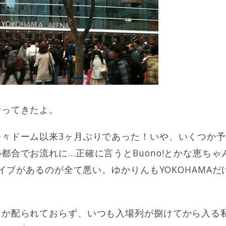
行ってきたよ。
奈々ドーム以来3ヶ月ぶりであった！いや、いくつか
都合でお流れに…正確に言うとBuono!とかな恵ち
でライブがあるのが全て悪い。ゆかりんもYOKOHAMA
しか配られておらず、いつも入場列が捌けてから入る