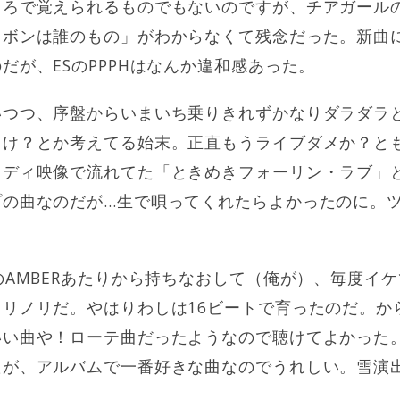
ころで覚えられるものでもないのですが、チアガール
リボンは誰のもの」がわからなくて残念だった。新曲
だが、ESのPPPHはなんか違和感あった。
いつつ、序盤からいまいち乗りきれずかなりダラダラ
っけ？とか考えてる始末。正直もうライブダメか？と
ロディ映像で流れてた「ときめきフォーリン・ラブ」
の曲なのだが…生で唄ってくれたらよかったのに。ツ
のAMBERあたりから持ちなおして（俺が）、毎度イ
リノリだ。やはりわしは16ビートで育ったのだ。か
いい曲や！ローテ曲だったようなので聴けてよかった
たが、アルバムで一番好きな曲なのでうれしい。雪演