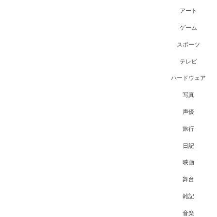
アート
ゲーム
スポーツ
テレビ
ハードウェア
写真
声優
旅行
日記
映画
舞台
雑記
音楽