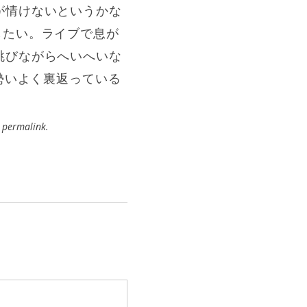
が情けないというかな
したい。ライブで息が
跳びながらへいへいな
勢いよく裏返っている
e
permalink
.