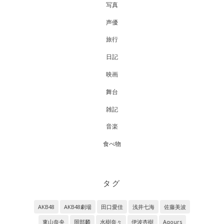
写真
声優
旅行
日記
映画
舞台
雑記
音楽
食べ物
タグ
AKB48
AKB48劇場
田口愛佳
浅井七海
佐藤美波
東山奈央
岡部麟
水樹奈々
伊波杏樹
Aqours