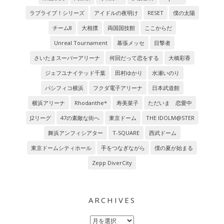
ラブライブ！シリーズ
アイドルの夜明け
RESET
僕の太陽
チーム8
大相撲
両国国技館
ここからだ
Unreal Tournament
幕張メッセ
目撃者
さいたまスーパーアリーナ
何回だって恋をする
大橋彩香
ジェフユナイテッド千葉
田村ゆかり
水瀬いのり
パシフィコ横浜
フクダ電子アリーナ
日本武道館
横浜アリーナ
Rhodanthe*
寿美菜子
ただいま 恋愛中
J2リーグ
47の素敵な街へ
東京ドーム
THE IDOLM@STER
舞浜アンフィシアター
T-SQUARE
西武ドーム
東京ドームシティホール
手をつなぎながら
僕の夏が始まる
Zepp DiverCity
ARCHIVES
Archives