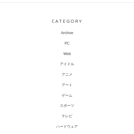
Post
navigation
CATEGORY
Archive
PC
Web
アイドル
アニメ
アート
ゲーム
スポーツ
テレビ
ハードウェア