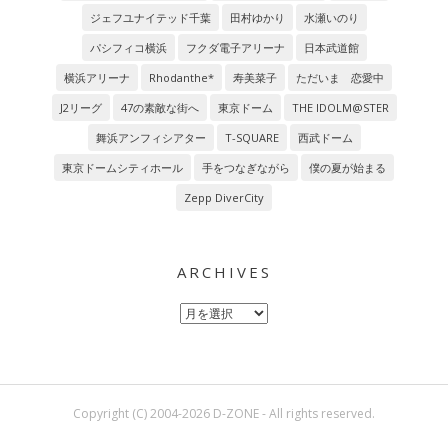
ジェフユナイテッド千葉
田村ゆかり
水瀬いのり
パシフィコ横浜
フクダ電子アリーナ
日本武道館
横浜アリーナ
Rhodanthe*
寿美菜子
ただいま 恋愛中
J2リーグ
47の素敵な街へ
東京ドーム
THE IDOLM@STER
舞浜アンフィシアター
T-SQUARE
西武ドーム
東京ドームシティホール
手をつなぎながら
僕の夏が始まる
Zepp DiverCity
ARCHIVES
Archives
Copyright (C) 2004-2026 D-ZONE - All rights reserved.