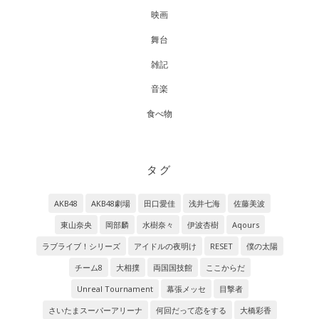
映画
舞台
雑記
音楽
食べ物
タグ
AKB48
AKB48劇場
田口愛佳
浅井七海
佐藤美波
東山奈央
岡部麟
水樹奈々
伊波杏樹
Aqours
ラブライブ！シリーズ
アイドルの夜明け
RESET
僕の太陽
チーム8
大相撲
両国国技館
ここからだ
Unreal Tournament
幕張メッセ
目撃者
さいたまスーパーアリーナ
何回だって恋をする
大橋彩香