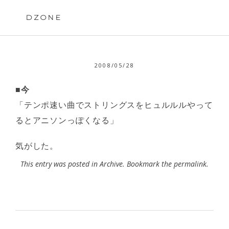
Skip
to
DZONE
content
2008/05/28
■今
「テンポ速い曲でストリングスをヒュルルルやって
るとアニソンっぽくなる」
気がした。
This entry was posted in
Archive
. Bookmark the
permalink
.