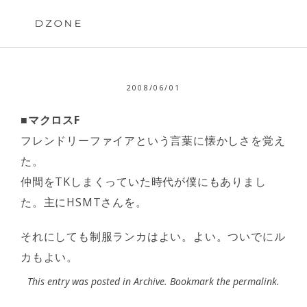
Skip
to
DZONE
content
2008/06/01
■マクロスF
フレンドリーファイアという言葉に懐かしさを覚え
た。
仲間をTKしまくっていた時代が僕にもありまし
た。主にHSMTさんを。
それにしても制服ランカはよい。よい。ついでにル
カもよい。
This entry was posted in
Archive
. Bookmark the
permalink
.