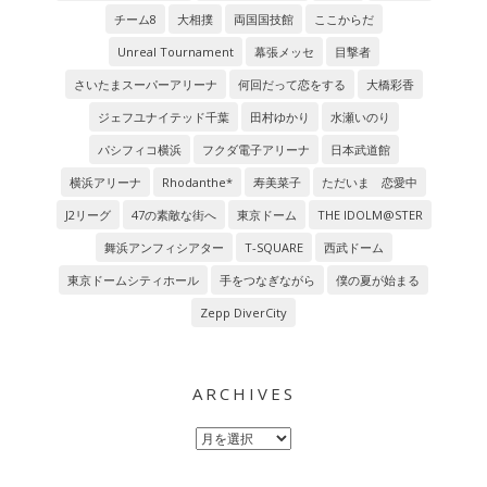
チーム8
大相撲
両国国技館
ここからだ
Unreal Tournament
幕張メッセ
目撃者
さいたまスーパーアリーナ
何回だって恋をする
大橋彩香
ジェフユナイテッド千葉
田村ゆかり
水瀬いのり
パシフィコ横浜
フクダ電子アリーナ
日本武道館
横浜アリーナ
Rhodanthe*
寿美菜子
ただいま 恋愛中
J2リーグ
47の素敵な街へ
東京ドーム
THE IDOLM@STER
舞浜アンフィシアター
T-SQUARE
西武ドーム
東京ドームシティホール
手をつなぎながら
僕の夏が始まる
Zepp DiverCity
ARCHIVES
Archives