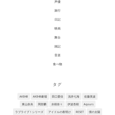
声優
旅行
日記
映画
舞台
雑記
音楽
食べ物
タグ
AKB48
AKB48劇場
田口愛佳
浅井七海
佐藤美波
東山奈央
岡部麟
水樹奈々
伊波杏樹
Aqours
ラブライブ！シリーズ
アイドルの夜明け
RESET
僕の太陽