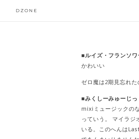
Skip
to
DZONE
content
■ルイズ・フランソ
かわいい
ゼロ魔は2期見忘れた
■みくしーみゅーじっ
mixiミュージック
っていう。 マイラジ
いる。このへんはLas