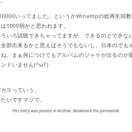
ね。
再生10000いってました。というかWinampの総再生
は1000弱かと思われます。
いろいろ試聴できちゃってますが、できるのとできな
は全部出来るかと思えばそうでもないし、日本のでも
すね。まぁ何につけてもアルバムのジャケが出るのが
ドいません(^ωT)
がカスっていう。
いたいですマジで。
This entry was posted in
Archive
. Bookmark the
permalink
.