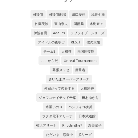
AKB48
AKB48劇場
田口愛佳
浅井七海
佐藤美波
東山奈央
岡部麟
水樹奈々
伊波杏樹
Aqours
ラブライブ！シリーズ
アイドルの夜明け
RESET
僕の太陽
チーム8
大相撲
両国国技館
ここからだ
Unreal Tournament
幕張メッセ
目撃者
さいたまスーパーアリーナ
何回だって恋をする
大橋彩香
ジェフユナイテッド千葉
田村ゆかり
水瀬いのり
パシフィコ横浜
フクダ電子アリーナ
日本武道館
横浜アリーナ
Rhodanthe*
寿美菜子
ただいま 恋愛中
J2リーグ