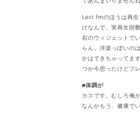
であんまいりません
Last fmのほうは
けなんで、実再生回数
右のウィジェットで
らん。洋楽っぽいの
かはできちゃってま
つか今思ったけどフレン
■体調が
カスです。むしろ俺
なんかもう、健康で