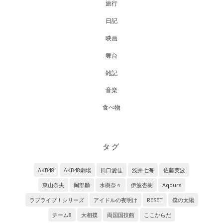
旅行
日記
映画
舞台
雑記
音楽
食べ物
タグ
AKB48
AKB48劇場
田口愛佳
浅井七海
佐藤美波
東山奈央
岡部麟
水樹奈々
伊波杏樹
Aqours
ラブライブ！シリーズ
アイドルの夜明け
RESET
僕の太陽
チーム8
大相撲
両国国技館
ここからだ