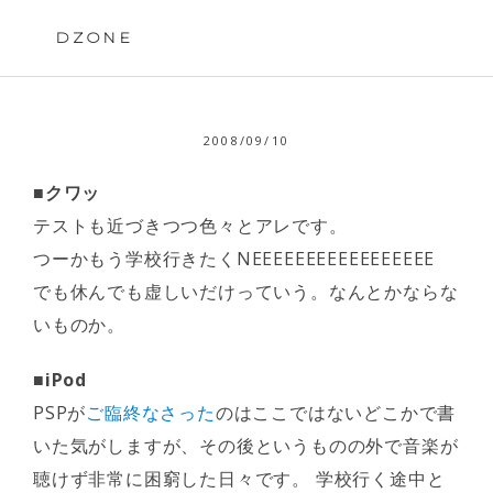
Skip
to
DZONE
content
2008/09/10
■クワッ
テストも近づきつつ色々とアレです。
つーかもう学校行きたくNEEEEEEEEEEEEEEEEE
でも休んでも虚しいだけっていう。なんとかならな
いものか。
■iPod
PSPが
ご臨終なさった
のはここではないどこかで書
いた気がしますが、その後というものの外で音楽が
聴けず非常に困窮した日々です。 学校行く途中と