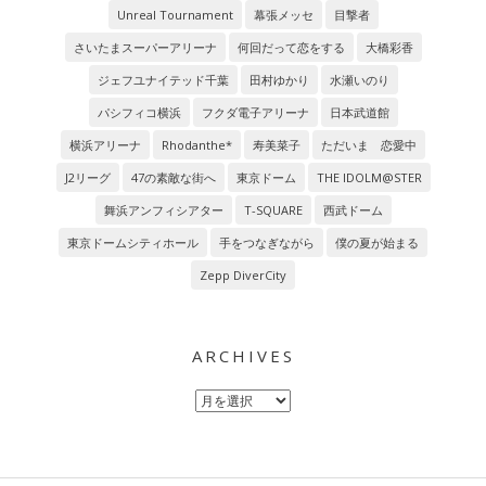
Unreal Tournament
幕張メッセ
目撃者
さいたまスーパーアリーナ
何回だって恋をする
大橋彩香
ジェフユナイテッド千葉
田村ゆかり
水瀬いのり
パシフィコ横浜
フクダ電子アリーナ
日本武道館
横浜アリーナ
Rhodanthe*
寿美菜子
ただいま 恋愛中
J2リーグ
47の素敵な街へ
東京ドーム
THE IDOLM@STER
舞浜アンフィシアター
T-SQUARE
西武ドーム
東京ドームシティホール
手をつなぎながら
僕の夏が始まる
Zepp DiverCity
ARCHIVES
Archives