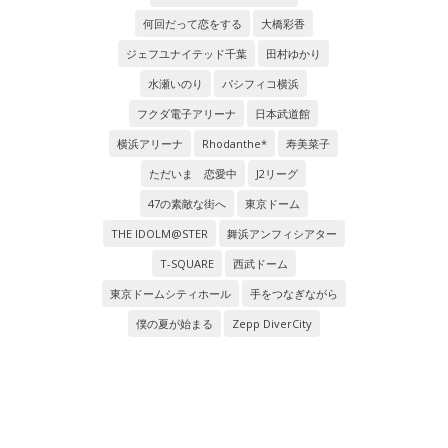
何回だって恋をする
大橋彩香
ジェフユナイテッド千葉
田村ゆかり
水瀬いのり
パシフィコ横浜
フクダ電子アリーナ
日本武道館
横浜アリーナ
Rhodanthe*
寿美菜子
ただいま 恋愛中
J2リーグ
47の素敵な街へ
東京ドーム
THE IDOLM@STER
舞浜アンフィシアター
T-SQUARE
西武ドーム
東京ドームシティホール
手をつなぎながら
僕の夏が始まる
Zepp DiverCity