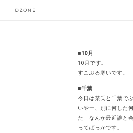
Skip
to
DZONE
content
■10月
10月です。
すこぶる寒いです。
■千葉
今日は某氏と千葉で
いやー、別に何した
た。なんか最近誰と
ってばっかです。