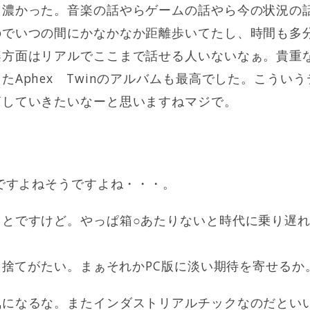
た濃かった。音楽の話やらゲームの話やら今の状況の
のでいつの間にかなかなか距離歩いてたし、時間も多
楽方面はリアルでここまで話せる人いないなぁ。貴重
たAphex Twinのアルバムも最高でした。こうい
拓していきたいなーと思いますねマジで。
○ですよねそうですよね・・・。
ことですけど。やっぱ箱○あたりないと時代に乗り遅
生も捨てがたい。まぁそれかPC版に淡い期待を寄せるか
気になるな。またインダストリアルチックなのだとい