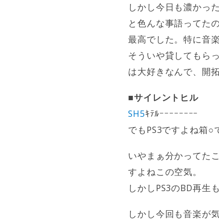
しかし今日も濃かっ
と色んな事語ってた
最高でした。特に音
そういや貸してもらっ
は大好きなんで、開
■サイレントヒル
SH5
ｷﾃﾙｰｰｰｰｰｰｰｰ
でもPS3ですよね箱
いやまぁ分かってた
すよねこの空気。
しかしPS3のBD再
しかし今回も音楽が