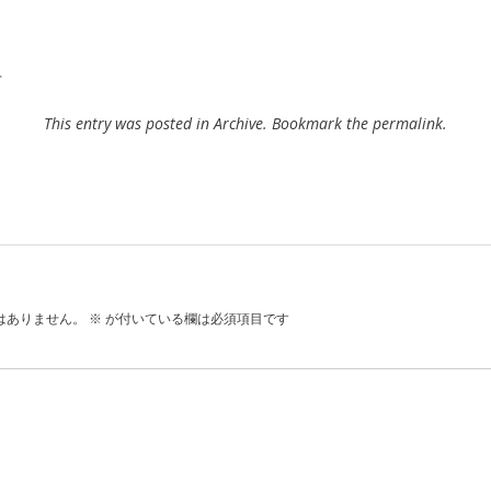
何
This entry was posted in
Archive
. Bookmark the
permalink
.
はありません。
※
が付いている欄は必須項目です