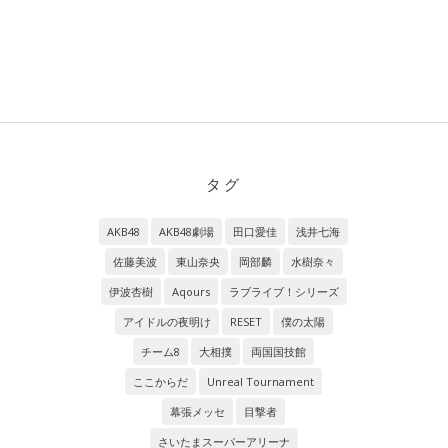
タグ
AKB48
AKB48劇場
田口愛佳
浅井七海
佐藤美波
東山奈央
岡部麟
水樹奈々
伊波杏樹
Aqours
ラブライブ！シリーズ
アイドルの夜明け
RESET
僕の太陽
チーム8
大相撲
両国国技館
ここからだ
Unreal Tournament
幕張メッセ
目撃者
さいたまスーパーアリーナ