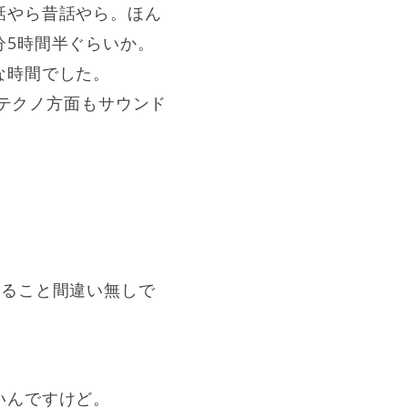
話やら昔話やら。ほん
分5時間半ぐらいか。
な時間でした。
うテクノ方面もサウンド
れること間違い無しで
。
いんですけど。