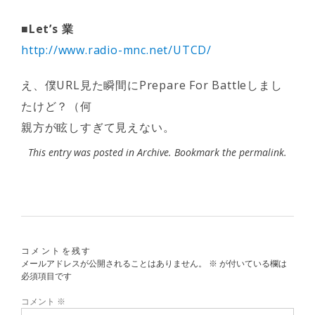
■Let’s 業
http://www.radio-mnc.net/UTCD/
え、僕URL見た瞬間にPrepare For Battleしまし
たけど？（何
親方が眩しすぎて見えない。
This entry was posted in
Archive
. Bookmark the
permalink
.
コメントを残す
メールアドレスが公開されることはありません。
※
が付いている欄は
必須項目です
コメント
※