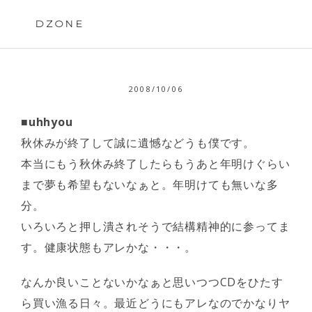
Skip
to
DZONE
content
2008/10/06
■uhhyou
秋休みが終了して誠に遺憾などうも僕です。
本当にもう秋休み終了したらもうあと年明けぐらい
まで夢も希望もないなぁと。年明けても無いな多
分。
いろいろと押し潰されそうで結構精神的に参ってま
す。健康状態もアレかな・・・。
なんか良いことないかなぁと思いつつCDをひたす
ら買い漁る日々。最近どうにもアレなのでかなりヤ