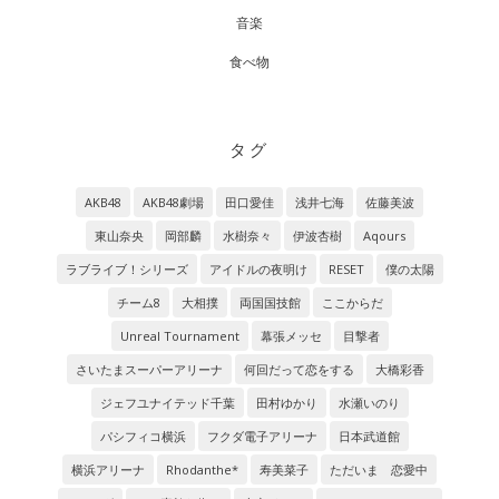
音楽
食べ物
タグ
AKB48
AKB48劇場
田口愛佳
浅井七海
佐藤美波
東山奈央
岡部麟
水樹奈々
伊波杏樹
Aqours
ラブライブ！シリーズ
アイドルの夜明け
RESET
僕の太陽
チーム8
大相撲
両国国技館
ここからだ
Unreal Tournament
幕張メッセ
目撃者
さいたまスーパーアリーナ
何回だって恋をする
大橋彩香
ジェフユナイテッド千葉
田村ゆかり
水瀬いのり
パシフィコ横浜
フクダ電子アリーナ
日本武道館
横浜アリーナ
Rhodanthe*
寿美菜子
ただいま 恋愛中