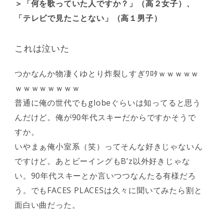
＞「何を歌っていた人ですか？」（高２女子）、
「テレビで見たことない」（高１男子）
これは泣いた
つかなんか物凄くゆとり炸裂しすぎﾜﾛﾀｗｗｗｗｗ
ｗｗｗｗｗｗｗｗ
普通に俺の世代でもglobeぐらいは知ってると思う
んだけど。俺が90年代スキーだからですかそうで
すか。
いやまぁ俺小室系（笑）ってそんな好きじゃないん
ですけど。あとビーイングもB’z以外好きじゃな
い。90年代スキーとか言いつつなんたる有様だろ
う。でもFACES PLACESは久々に聞いてみたら割と
面白い曲だった。