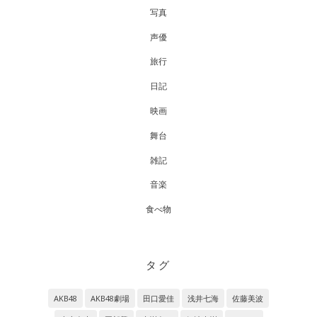
写真
声優
旅行
日記
映画
舞台
雑記
音楽
食べ物
タグ
AKB48
AKB48劇場
田口愛佳
浅井七海
佐藤美波