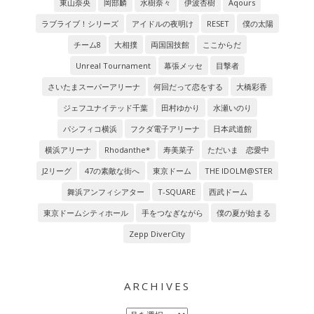
東山奈央
岡部麟
水樹奈々
伊波杏樹
Aqours
ラブライブ！シリーズ
アイドルの夜明け
RESET
僕の太陽
チーム8
大相撲
両国国技館
ここからだ
Unreal Tournament
幕張メッセ
目撃者
さいたまスーパーアリーナ
何回だって恋をする
大橋彩香
ジェフユナイテッド千葉
田村ゆかり
水瀬いのり
パシフィコ横浜
フクダ電子アリーナ
日本武道館
横浜アリーナ
Rhodanthe*
寿美菜子
ただいま 恋愛中
J2リーグ
47の素敵な街へ
東京ドーム
THE IDOLM@STER
舞浜アンフィシアター
T-SQUARE
西武ドーム
東京ドームシティホール
手をつなぎながら
僕の夏が始まる
Zepp DiverCity
ARCHIVES
Archives