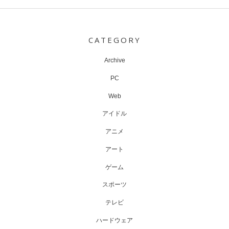
Post
navigation
CATEGORY
Archive
PC
Web
アイドル
アニメ
アート
ゲーム
スポーツ
テレビ
ハードウェア