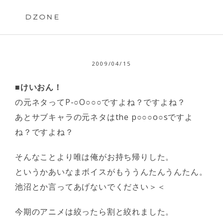
Skip
to
DZONE
content
2009/04/15
■けいおん！
の元ネタってP-○O○○○ですよね？ですよね？
あとサブキャラの元ネタはthe p○○○o○sですよ
ね？ですよね？
そんなことより唯は俺がお持ち帰りした。
というかあいなまボイスがもううんたんうんたん。
池沼とか言ってあげないでください＞＜
今期のアニメは絞ったら割と絞れました。