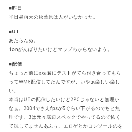
■昨日
平日昼雨天の秋葉原は人がいなかった。
■UT
あたらんぬ。
1onがんばりたいけどマップわからないよう。
■配信
ちょっと前にexa君にテストがてら付き合ってもら
ってWME配信してたんですが、いやぁ楽しい楽し
い。
本当はUTの配信したいけど2PCじゃないと無理か
なぁ。2004でさえfpsが5ぐらい下がるのでちと無
理です。3は元々底辺スペックでやってるので怖く
て試してませんあふぅ。エロゲとかコンソールのを