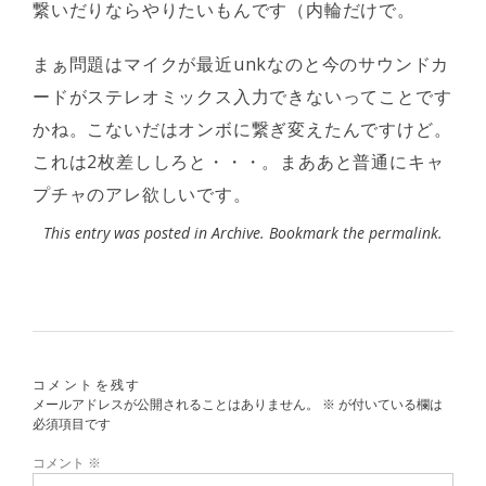
繋いだりならやりたいもんです（内輪だけで。
まぁ問題はマイクが最近unkなのと今のサウンドカ
ードがステレオミックス入力できないってことです
かね。こないだはオンボに繋ぎ変えたんですけど。
これは2枚差ししろと・・・。まああと普通にキャ
プチャのアレ欲しいです。
This entry was posted in
Archive
. Bookmark the
permalink
.
コメントを残す
メールアドレスが公開されることはありません。
※
が付いている欄は
必須項目です
コメント
※