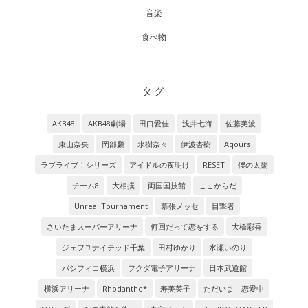
音楽
食べ物
タグ
AKB48
AKB48劇場
田口愛佳
浅井七海
佐藤美波
東山奈央
岡部麟
水樹奈々
伊波杏樹
Aqours
ラブライブ！シリーズ
アイドルの夜明け
RESET
僕の太陽
チーム8
大相撲
両国国技館
ここからだ
Unreal Tournament
幕張メッセ
目撃者
さいたまスーパーアリーナ
何回だって恋をする
大橋彩香
ジェフユナイテッド千葉
田村ゆかり
水瀬いのり
パシフィコ横浜
フクダ電子アリーナ
日本武道館
横浜アリーナ
Rhodanthe*
寿美菜子
ただいま 恋愛中