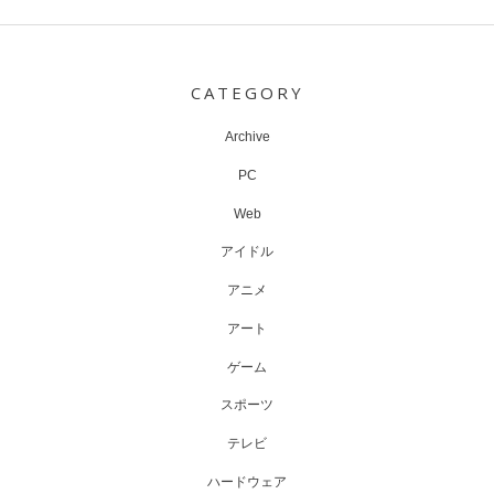
Post
navigation
CATEGORY
Archive
PC
Web
アイドル
アニメ
アート
ゲーム
スポーツ
テレビ
ハードウェア