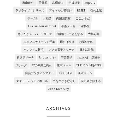
東山奈央
岡部麟
水樹奈々
伊波杏樹
Aqours
ラブライブ！シリーズ
アイドルの夜明け
RESET
僕の太陽
チーム8
大相撲
両国国技館
ここからだ
Unreal Tournament
幕張メッセ
目撃者
さいたまスーパーアリーナ
何回だって恋をする
大橋彩香
ジェフユナイテッド千葉
田村ゆかり
水瀬いのり
パシフィコ横浜
フクダ電子アリーナ
日本武道館
横浜アリーナ
Rhodanthe*
寿美菜子
ただいま 恋愛中
J2リーグ
47の素敵な街へ
東京ドーム
THE IDOLM@STER
舞浜アンフィシアター
T-SQUARE
西武ドーム
東京ドームシティホール
手をつなぎながら
僕の夏が始まる
Zepp DiverCity
ARCHIVES