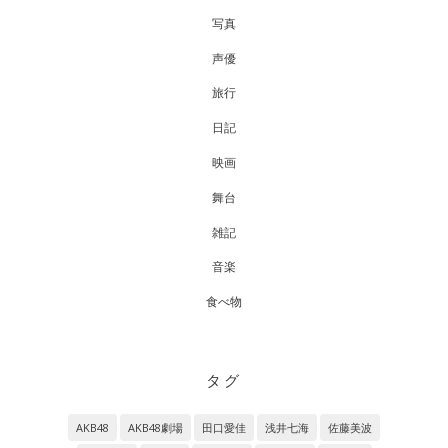
写真
声優
旅行
日記
映画
舞台
雑記
音楽
食べ物
タグ
AKB48
AKB48劇場
田口愛佳
浅井七海
佐藤美波