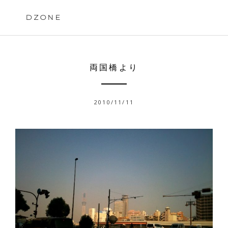
Skip
to
DZONE
content
両国橋より
2010/11/11