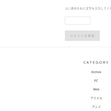
上に表示された文字を入力してく
Post
navigation
CATEGORY
Archive
PC
Web
アイドル
アニメ