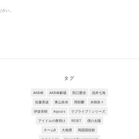
ださい。
タグ
AKB48
AKB48劇場
田口愛佳
浅井七海
佐藤美波
東山奈央
岡部麟
水樹奈々
伊波杏樹
Aqours
ラブライブ！シリーズ
アイドルの夜明け
RESET
僕の太陽
チーム8
大相撲
両国国技館