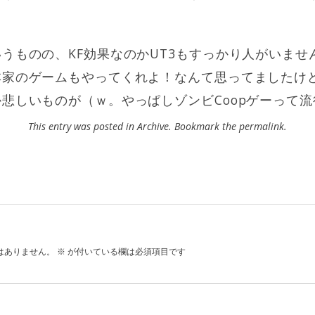
うものの、KF効果なのかUT3もすっかり人がいませんね
本家のゲームもやってくれよ！なんて思ってましたけ
悲しいものが（ｗ。やっぱしゾンビCoopゲーって
This entry was posted in
Archive
. Bookmark the
permalink
.
はありません。
※
が付いている欄は必須項目です