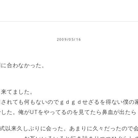
2009/05/16
間に合わなかった。
に来てました。
撃されても何もないのでｇｄｇｄせざるを得ない僕の
でした。俺がUTをやってるのを見てたら鼻血が出たら
も卒業式以来久しぶりに会った。あまりに久々だったので