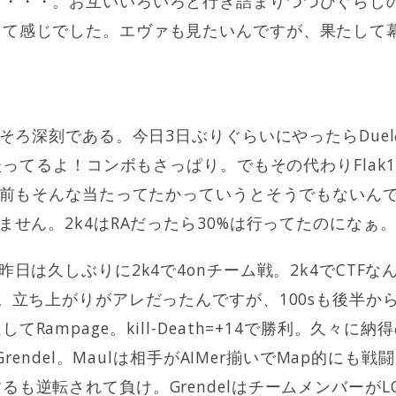
ッ・・・。お互いいろいろと行き詰まりつつひぐらし
って感じでした。エヴァも見たいんですが、果たして
ろそろ深刻である。今日3日ぶりぐらいにやったらDuelの
当たってるよ！コンボもさっぱり。でもその代わりFlak
ては前もそんな当たってたかっていうとそうでもないん
ません。2k4はRAだったら30%は行ってたのになぁ
昨日は久しぶりに2k4で4onチーム戦。2k4でCTF
理。立ち上がりがアレだったんですが、100sも後半か
Rampage。kill-Death=+14で勝利。久々に
とGrendel。Maulは相手がAIMer揃いでMap的に
も逆転されて負け。GrendelはチームメンバーがLOL