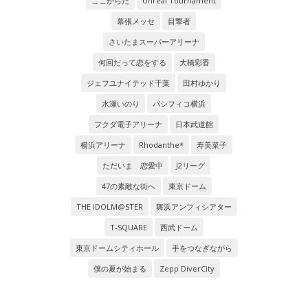
ここからだ
Unreal Tournament
幕張メッセ
目撃者
さいたまスーパーアリーナ
何回だって恋をする
大橋彩香
ジェフユナイテッド千葉
田村ゆかり
水瀬いのり
パシフィコ横浜
フクダ電子アリーナ
日本武道館
横浜アリーナ
Rhodanthe*
寿美菜子
ただいま 恋愛中
J2リーグ
47の素敵な街へ
東京ドーム
THE IDOLM@STER
舞浜アンフィシアター
T-SQUARE
西武ドーム
東京ドームシティホール
手をつなぎながら
僕の夏が始まる
Zepp DiverCity