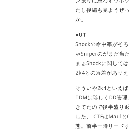
ン振りに思わずウホ
たし後編も見ようぜ
か。
■UT
Shockの命中率がそ
ゃSniperのがまだ
まぁShockに関し
2k4との落差がありえ
そういや2k4といえば
TDMは珍しくDD管
きてたので後半盛り返して
した、 CTFはMaul
態。前半一時リードする