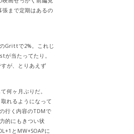
の映画せっかく前編見
幕張まで定期はあるの
Grittで2%。これじ
1stが当たってたり。
ですが、とりあえず
。
なんて何ヶ月ぶりだ。
ら取れるようになって
納得の行く内容のTDMで
も戦闘力的にもきつい状
+1とMW+SOAPに