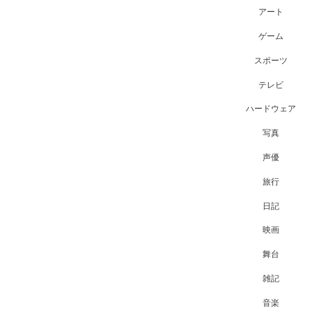
アート
ゲーム
スポーツ
テレビ
ハードウェア
写真
声優
旅行
日記
映画
舞台
雑記
音楽