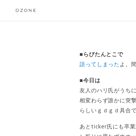
Skip
to
DZONE
content
■らびたんとこで
語ってしまった
よ。
■今日は
友人のハリ氏がうち
相変わらず誰かに突
らしいｇｄｇｄ具合
あとticker氏に