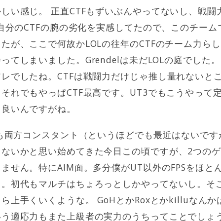
しい感じ。 正直CTFもずいぶんやってないし、戦闘
で自分のCTFの腕の劣化を実感してたので、このチー
たが、ここで何故かLOLの往年のCTFのチーム力ら
てしまいました。Grendelは未だLOLの庭でした
レでしたね。CTFは戦闘力だけじゃ推し量れないと
それでもやっぱCTF最高です。UT3でもこうやって
ら良いんですがね。
4も両方コンスタント（というほどでも最近はないで
ゃないかと思い始めてきた今日この頃ですが、2つの
ません。特にAIM面。多分僕がUT以外のFPSをほと
ぁ。初代もマルチはちょろっとしかやってないし。そ
上手くいくような。 GoHとかRoxとかkilluなん
う適応力もまた上級者の実力のうちってことでしょうか。