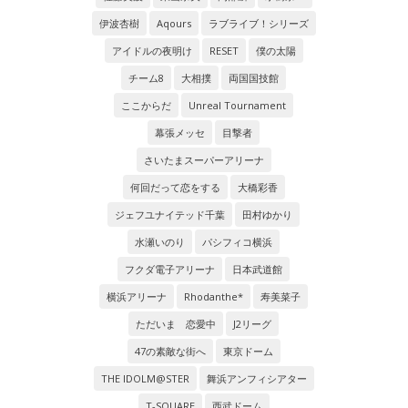
伊波杏樹
Aqours
ラブライブ！シリーズ
アイドルの夜明け
RESET
僕の太陽
チーム8
大相撲
両国国技館
ここからだ
Unreal Tournament
幕張メッセ
目撃者
さいたまスーパーアリーナ
何回だって恋をする
大橋彩香
ジェフユナイテッド千葉
田村ゆかり
水瀬いのり
パシフィコ横浜
フクダ電子アリーナ
日本武道館
横浜アリーナ
Rhodanthe*
寿美菜子
ただいま 恋愛中
J2リーグ
47の素敵な街へ
東京ドーム
THE IDOLM@STER
舞浜アンフィシアター
T-SQUARE
西武ドーム