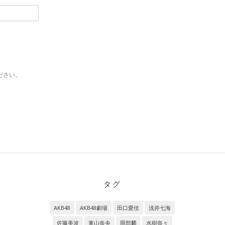
ださい。
タグ
AKB48
AKB48劇場
田口愛佳
浅井七海
佐藤美波
東山奈央
岡部麟
水樹奈々