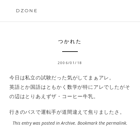
Skip
to
DZONE
content
つかれた
2006/01/18
今日は私立の試験だった気がしてまぁアレ。
英語とか国語はともかく数学が特にアレでしたがそ
の辺はとりあえずザ・コーヒー牛乳。
行きのバスで運転手が道間違えて焦りましたさ。
This entry was posted in
Archive
. Bookmark the
permalink
.