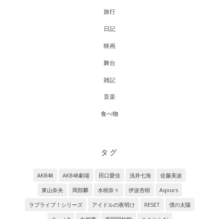
旅行
日記
映画
舞台
雑記
音楽
食べ物
タグ
AKB48
AKB48劇場
田口愛佳
浅井七海
佐藤美波
東山奈央
岡部麟
水樹奈々
伊波杏樹
Aqours
ラブライブ！シリーズ
アイドルの夜明け
RESET
僕の太陽