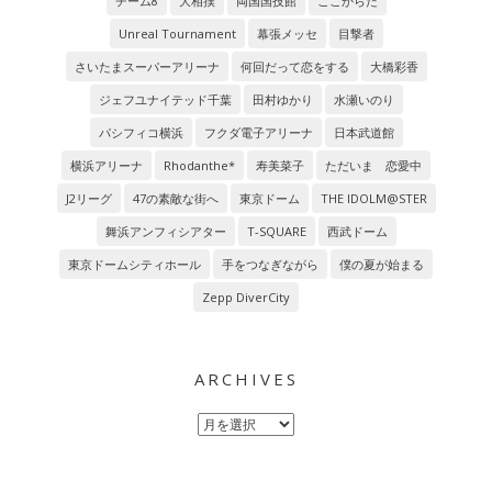
チーム8
大相撲
両国国技館
ここからだ
Unreal Tournament
幕張メッセ
目撃者
さいたまスーパーアリーナ
何回だって恋をする
大橋彩香
ジェフユナイテッド千葉
田村ゆかり
水瀬いのり
パシフィコ横浜
フクダ電子アリーナ
日本武道館
横浜アリーナ
Rhodanthe*
寿美菜子
ただいま 恋愛中
J2リーグ
47の素敵な街へ
東京ドーム
THE IDOLM@STER
舞浜アンフィシアター
T-SQUARE
西武ドーム
東京ドームシティホール
手をつなぎながら
僕の夏が始まる
Zepp DiverCity
ARCHIVES
Archives