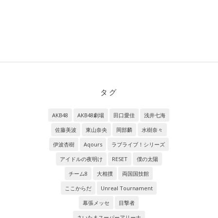
タグ
AKB48
AKB48劇場
田口愛佳
浅井七海
佐藤美波
東山奈央
岡部麟
水樹奈々
伊波杏樹
Aqours
ラブライブ！シリーズ
アイドルの夜明け
RESET
僕の太陽
チーム8
大相撲
両国国技館
ここからだ
Unreal Tournament
幕張メッセ
目撃者
さいたまスーパーアリーナ