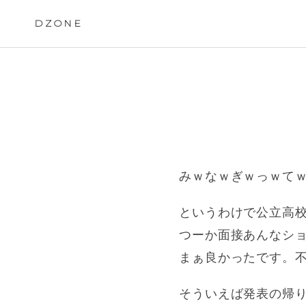
Skip
to
DZONE
content
みｗなｗぎｗっｗて
というわけで公立高校
つーか面接あんなシ
まぁ良かったです。
そういえば発表の帰