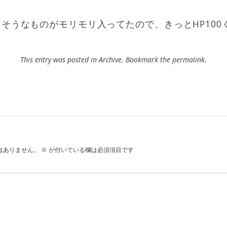
そうなものがモリモリ入ってたので、きっとHP100
This entry was posted in
Archive
. Bookmark the
permalink
.
はありません。
※
が付いている欄は必須項目です