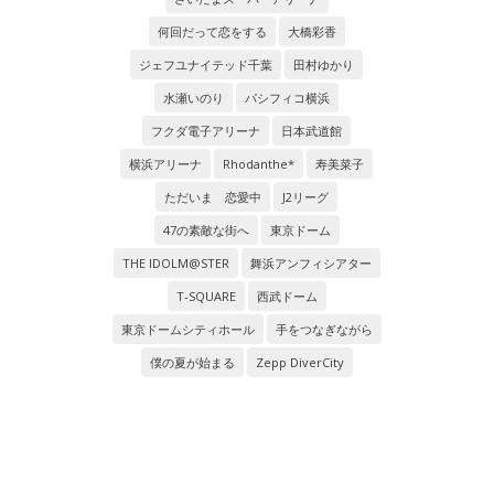
何回だって恋をする
大橋彩香
ジェフユナイテッド千葉
田村ゆかり
水瀬いのり
パシフィコ横浜
フクダ電子アリーナ
日本武道館
横浜アリーナ
Rhodanthe*
寿美菜子
ただいま 恋愛中
J2リーグ
47の素敵な街へ
東京ドーム
THE IDOLM@STER
舞浜アンフィシアター
T-SQUARE
西武ドーム
東京ドームシティホール
手をつなぎながら
僕の夏が始まる
Zepp DiverCity