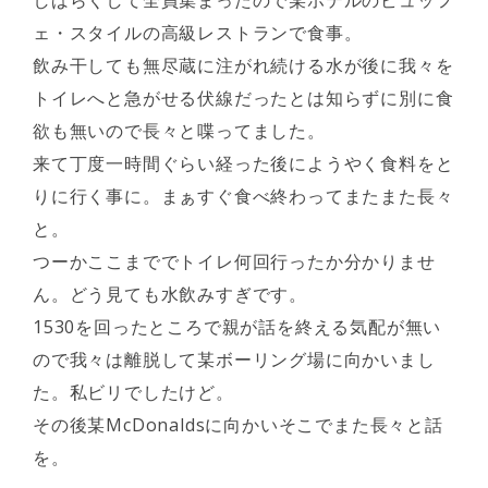
しばらくして全員集まったので某ホテルのビュッフ
ェ・スタイルの高級レストランで食事。
飲み干しても無尽蔵に注がれ続ける水が後に我々を
トイレへと急がせる伏線だったとは知らずに別に食
欲も無いので長々と喋ってました。
来て丁度一時間ぐらい経った後にようやく食料をと
りに行く事に。まぁすぐ食べ終わってまたまた長々
と。
つーかここまででトイレ何回行ったか分かりませ
ん。どう見ても水飲みすぎです。
1530を回ったところで親が話を終える気配が無い
ので我々は離脱して某ボーリング場に向かいまし
た。私ビリでしたけど。
その後某McDonaldsに向かいそこでまた長々と話
を。