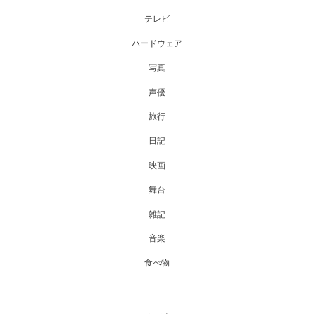
テレビ
ハードウェア
写真
声優
旅行
日記
映画
舞台
雑記
音楽
食べ物