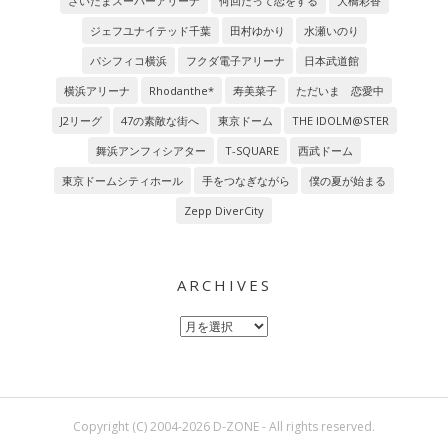
さいたまスーパーアリーナ
何回だって恋をする
大橋彩香
ジェフユナイテッド千葉
田村ゆかり
水瀬いのり
パシフィコ横浜
フクダ電子アリーナ
日本武道館
横浜アリーナ
Rhodanthe*
寿美菜子
ただいま 恋愛中
J2リーグ
47の素敵な街へ
東京ドーム
THE IDOLM@STER
舞浜アンフィシアター
T-SQUARE
西武ドーム
東京ドームシティホール
手をつなぎながら
僕の夏が始まる
Zepp DiverCity
ARCHIVES
Archives
Copyright (C) 2004-2026 D-ZONE - All rights reserved.