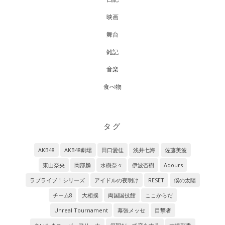
映画
舞台
雑記
音楽
食べ物
タグ
AKB48
AKB48劇場
田口愛佳
浅井七海
佐藤美波
東山奈央
岡部麟
水樹奈々
伊波杏樹
Aqours
ラブライブ！シリーズ
アイドルの夜明け
RESET
僕の太陽
チーム8
大相撲
両国国技館
ここからだ
Unreal Tournament
幕張メッセ
目撃者