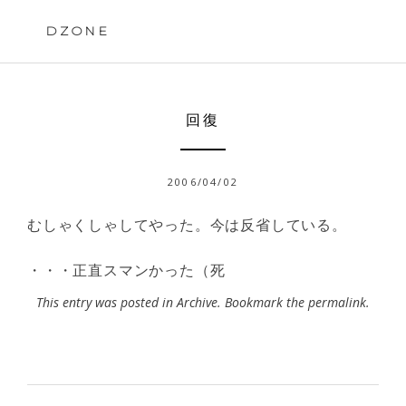
Skip
to
DZONE
content
回復
2006/04/02
むしゃくしゃしてやった。今は反省している。
・・・正直スマンかった（死
This entry was posted in
Archive
. Bookmark the
permalink
.