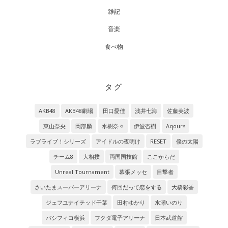
雑記
音楽
食べ物
タグ
AKB48
AKB48劇場
田口愛佳
浅井七海
佐藤美波
東山奈央
岡部麟
水樹奈々
伊波杏樹
Aqours
ラブライブ！シリーズ
アイドルの夜明け
RESET
僕の太陽
チーム8
大相撲
両国国技館
ここからだ
Unreal Tournament
幕張メッセ
目撃者
さいたまスーパーアリーナ
何回だって恋をする
大橋彩香
ジェフユナイテッド千葉
田村ゆかり
水瀬いのり
パシフィコ横浜
フクダ電子アリーナ
日本武道館