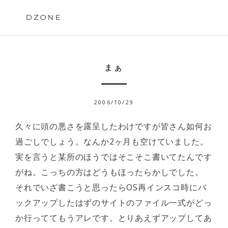
Skip
to
DZONE
content
まぁ
2006/10/29
久々に頭の悪さを露呈したわけですが皆さん如何お
過ごしでしょう。なんか2ヶ月も空けていました。
実を言うと某所のほうではそこそこ書いてたんです
がね。こっちの方はどうもほったらかしでした。
それでいざ書こうと思ったらOS再インスコ時にバ
ックアップしたはずのサイトのファイル一式がどっ
か行っててもうアレです。とりあえずアップしてあ