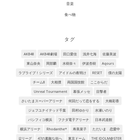
音楽
食べ物
タグ
AKB48
AKB48劇場
田口愛佳
浅井七海
佐藤美波
東山奈央
岡部麟
水樹奈々
伊波杏樹
Aqours
ラブライブ！シリーズ
アイドルの夜明け
RESET
僕の太陽
チーム8
大相撲
両国国技館
ここからだ
Unreal Tournament
幕張メッセ
目撃者
さいたまスーパーアリーナ
何回だって恋をする
大橋彩香
ジェフユナイテッド千葉
田村ゆかり
水瀬いのり
パシフィコ横浜
フクダ電子アリーナ
日本武道館
横浜アリーナ
Rhodanthe*
寿美菜子
ただいま 恋愛中
J2リーグ
47の素敵な街へ
東京ドーム
THE IDOLM@STER