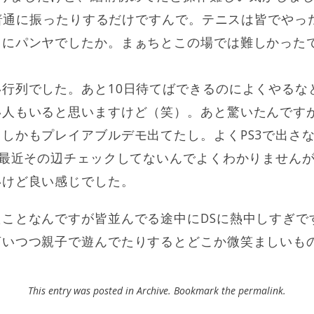
じ。普通に振ったりするだけですんで。テニスは皆でや
クにパンヤでしたか。まぁちとこの場では難しかった
。
行列でした。あと10日待てばできるのによくやるな
人もいると思いますけど（笑）。あと驚いたんですがC
しかもプレイアブルデモ出てたし。よくPS3で出さ
。最近その辺チェックしてないんでよくわかりませんが
いけど良い感じでした。
ことなんですが皆並んでる途中にDSに熱中しすぎで
言いつつ親子で遊んでたりするとどこか微笑ましいも
This entry was posted in
Archive
. Bookmark the
permalink
.