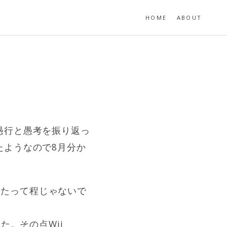
HOME
ABOUT
愚行と愚考を振り返っ
たようなので8月分か
に見たって程じゃないで
た。その点Wii