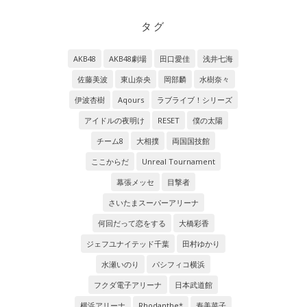
タグ
AKB48
AKB48劇場
田口愛佳
浅井七海
佐藤美波
東山奈央
岡部麟
水樹奈々
伊波杏樹
Aqours
ラブライブ！シリーズ
アイドルの夜明け
RESET
僕の太陽
チーム8
大相撲
両国国技館
ここからだ
Unreal Tournament
幕張メッセ
目撃者
さいたまスーパーアリーナ
何回だって恋をする
大橋彩香
ジェフユナイテッド千葉
田村ゆかり
水瀬いのり
パシフィコ横浜
フクダ電子アリーナ
日本武道館
横浜アリーナ
Rhodanthe*
寿美菜子