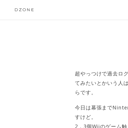
Skip
to
DZONE
content
超やっつけで過去ロ
てみたいとかいう人
らです。
今日は幕張までNint
すけど。
2，3個Wiiのゲー