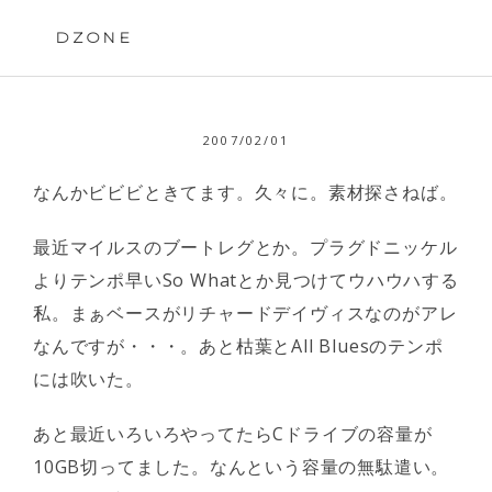
Skip
to
DZONE
content
2007/02/01
なんかビビビときてます。久々に。素材探さねば。
最近マイルスのブートレグとか。プラグドニッケル
よりテンポ早いSo Whatとか見つけてウハウハする
私。まぁベースがリチャードデイヴィスなのがアレ
なんですが・・・。あと枯葉とAll Bluesのテンポ
には吹いた。
あと最近いろいろやってたらCドライブの容量が
10GB切ってました。なんという容量の無駄遣い。