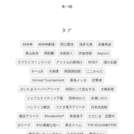
食べ物
タグ
AKB48
AKB48劇場
田口愛佳
浅井七海
佐藤美波
東山奈央
岡部麟
水樹奈々
伊波杏樹
Aqours
ラブライブ！シリーズ
アイドルの夜明け
RESET
僕の太陽
チーム8
大相撲
両国国技館
ここからだ
Unreal Tournament
幕張メッセ
目撃者
さいたまスーパーアリーナ
何回だって恋をする
大橋彩香
ジェフユナイテッド千葉
田村ゆかり
水瀬いのり
パシフィコ横浜
フクダ電子アリーナ
日本武道館
横浜アリーナ
Rhodanthe*
寿美菜子
ただいま 恋愛中
J2リーグ
47の素敵な街へ
東京ドーム
THE IDOLM@STER
舞浜アンフィシアター
T-SQUARE
西武ドーム