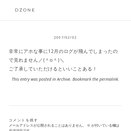
Skip
to
DZONE
content
2007/02/02
非常にアホな事に12月のログが飛んでしまったの
で見れません／(＾o＾)＼
ご了承していただけるといいことある！
This entry was posted in
Archive
. Bookmark the
permalink
.
コメントを残す
メールアドレスが公開されることはありません。
※
が付いている欄は
必須項目です