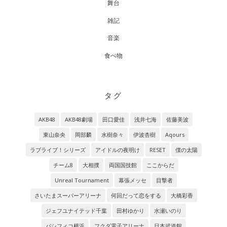
舞台
雑記
音楽
食べ物
タグ
AKB48
AKB48劇場
田口愛佳
浅井七海
佐藤美波
東山奈央
岡部麟
水樹奈々
伊波杏樹
Aqours
ラブライブ！シリーズ
アイドルの夜明け
RESET
僕の太陽
チーム8
大相撲
両国国技館
ここからだ
Unreal Tournament
幕張メッセ
目撃者
さいたまスーパーアリーナ
何回だって恋をする
大橋彩香
ジェフユナイテッド千葉
田村ゆかり
水瀬いのり
パシフィコ横浜
フクダ電子アリーナ
日本武道館