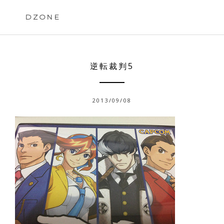
Skip
to
DZONE
content
逆転裁判5
2013/09/08