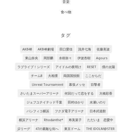
音楽
食べ物
タグ
AKB48
AKB48劇場
田口愛佳
浅井七海
佐藤美波
東山奈央
岡部麟
水樹奈々
伊波杏樹
Aqours
ラブライブ！シリーズ
アイドルの夜明け
RESET
僕の太陽
チーム8
大相撲
両国国技館
ここからだ
Unreal Tournament
幕張メッセ
目撃者
さいたまスーパーアリーナ
何回だって恋をする
大橋彩香
ジェフユナイテッド千葉
田村ゆかり
水瀬いのり
パシフィコ横浜
フクダ電子アリーナ
日本武道館
横浜アリーナ
Rhodanthe*
寿美菜子
ただいま 恋愛中
J2リーグ
47の素敵な街へ
東京ドーム
THE IDOLM@STER