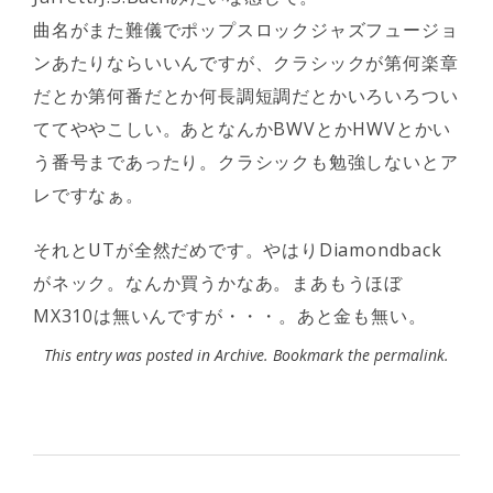
曲名がまた難儀でポップスロックジャズフュージョ
ンあたりならいいんですが、クラシックが第何楽章
だとか第何番だとか何長調短調だとかいろいろつい
ててややこしい。あとなんかBWVとかHWVとかい
う番号まであったり。クラシックも勉強しないとア
レですなぁ。
それとUTが全然だめです。やはりDiamondback
がネック。なんか買うかなあ。まあもうほぼ
MX310は無いんですが・・・。あと金も無い。
This entry was posted in
Archive
. Bookmark the
permalink
.