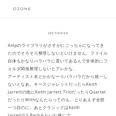
Skip
to
DZONE
content
2007/04/06
Ampのライブラリがさすがにごっちゃになってき
たのでそろそろ整理しないといけません。ファイル
自体もかなりバラバラに置いてあるんで全体的にフ
ォルダ関係整理しないとアレかな。
アーティスト名とかかなーりバラバラだから統一し
ないとなあ。キースジャレットだったらKeith
Jarrettの他にKeith Jarrett TrioだったりQuartet
だったりWithなんたらってのも。とりあえず全部
一つ目のに。あとクラシックはKeith
Jarrett/J.S.Bachみたいな感じで。