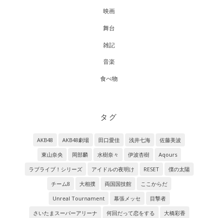
映画
舞台
雑記
音楽
食べ物
タグ
AKB48
AKB48劇場
田口愛佳
浅井七海
佐藤美波
東山奈央
岡部麟
水樹奈々
伊波杏樹
Aqours
ラブライブ！シリーズ
アイドルの夜明け
RESET
僕の太陽
チーム8
大相撲
両国国技館
ここからだ
Unreal Tournament
幕張メッセ
目撃者
さいたまスーパーアリーナ
何回だって恋をする
大橋彩香