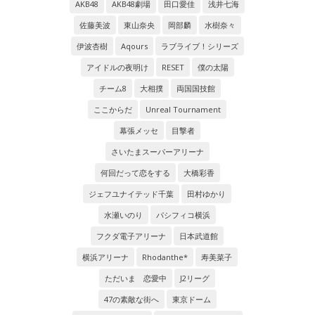
AKB48
AKB48劇場
田口愛佳
浅井七海
佐藤美波
東山奈央
岡部麟
水樹奈々
伊波杏樹
Aqours
ラブライブ！シリーズ
アイドルの夜明け
RESET
僕の太陽
チーム8
大相撲
両国国技館
ここからだ
Unreal Tournament
幕張メッセ
目撃者
さいたまスーパーアリーナ
何回だって恋をする
大橋彩香
ジェフユナイテッド千葉
田村ゆかり
水瀬いのり
パシフィコ横浜
フクダ電子アリーナ
日本武道館
横浜アリーナ
Rhodanthe*
寿美菜子
ただいま 恋愛中
J2リーグ
47の素敵な街へ
東京ドーム