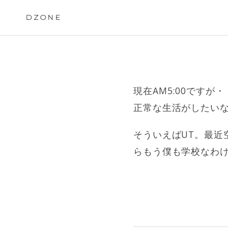
Skip
to
DZONE
content
現在AM5:00です
正常な生活がしたい
そういえばUT。最
らもう僕も学校なわ