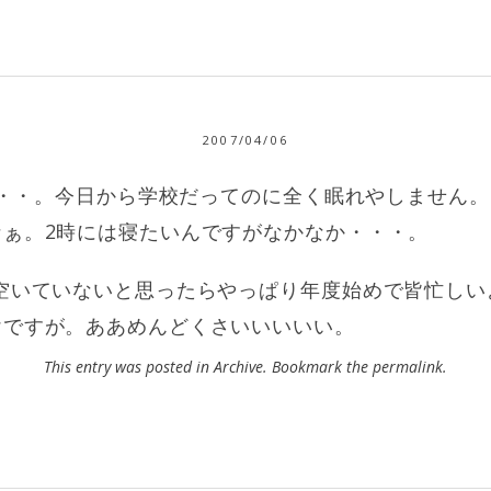
2007/04/06
が・・・。今日から学校だってのに全く眠れやしません
なぁ。2時には寝たいんですがなかなか・・・。
近空いていないと思ったらやっぱり年度始めで皆忙しい
けですが。ああめんどくさいいいいい。
This entry was posted in
Archive
. Bookmark the
permalink
.