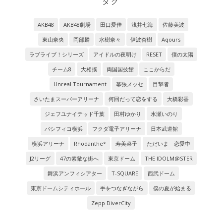
タグ
AKB48
AKB48劇場
田口愛佳
浅井七海
佐藤美波
東山奈央
岡部麟
水樹奈々
伊波杏樹
Aqours
ラブライブ！シリーズ
アイドルの夜明け
RESET
僕の太陽
チーム8
大相撲
両国国技館
ここからだ
Unreal Tournament
幕張メッセ
目撃者
さいたまスーパーアリーナ
何回だって恋をする
大橋彩香
ジェフユナイテッド千葉
田村ゆかり
水瀬いのり
パシフィコ横浜
フクダ電子アリーナ
日本武道館
横浜アリーナ
Rhodanthe*
寿美菜子
ただいま 恋愛中
J2リーグ
47の素敵な街へ
東京ドーム
THE IDOLM@STER
舞浜アンフィシアター
T-SQUARE
西武ドーム
東京ドームシティホール
手をつなぎながら
僕の夏が始まる
Zepp DiverCity