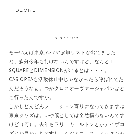
Skip
to
DZONE
content
2007/06/12
そーいえば東京JAZZの参加リストが出てました
ね。多分今年も行けないんですけど。なんとT-
SQUAREとDIMENSIONが出るとは・・・。
CASIOPEAも活動休止中じゃなかったら呼ばれてた
んだろうなぁ。つかクロスオーヴァージャパンはど
こ行ったんですか。
しかしどんどんフュージョン寄りになってきますね
東京ジャズは。いや僕としては全然構わないんです
けど（何）。去年もラリーカールトンとかデイヴコ
ズとか良かったですし。ただアコースティックジャ