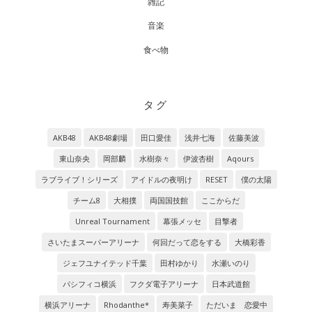
雑記
音楽
食べ物
タグ
AKB48
AKB48劇場
田口愛佳
浅井七海
佐藤美波
東山奈央
岡部麟
水樹奈々
伊波杏樹
Aqours
ラブライブ！シリーズ
アイドルの夜明け
RESET
僕の太陽
チーム8
大相撲
両国国技館
ここからだ
Unreal Tournament
幕張メッセ
目撃者
さいたまスーパーアリーナ
何回だって恋をする
大橋彩香
ジェフユナイテッド千葉
田村ゆかり
水瀬いのり
パシフィコ横浜
フクダ電子アリーナ
日本武道館
横浜アリーナ
Rhodanthe*
寿美菜子
ただいま 恋愛中