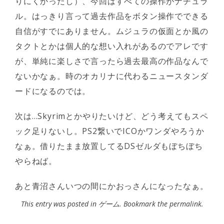
りにくかったし）、今回はすべての操作がナチュラ
ル。はっきり言って過去作品をボタン操作でできる
自信がすでにありません。ムジュラの仮面とか風の
タクトとかは個人的な想い入れがあるのでアレです
が、単純に楽しさで言ったら過去最高の作品なんで
ないかなぁ。時のオカリナに代わるニュースタンダ
ードになるのでは。
次は…Skyrimとかやりたいけど、どう考えてもスペ
ック足りないし。PS2繋いでICOかワンダやろうか
なぁ。借りたまま放置してるDSゼルダもぼちぼち
やらねば。
あと青沼さんいつの間にかおっさんになったなぁ。
This entry was posted in
ゲーム
. Bookmark the
permalink
.