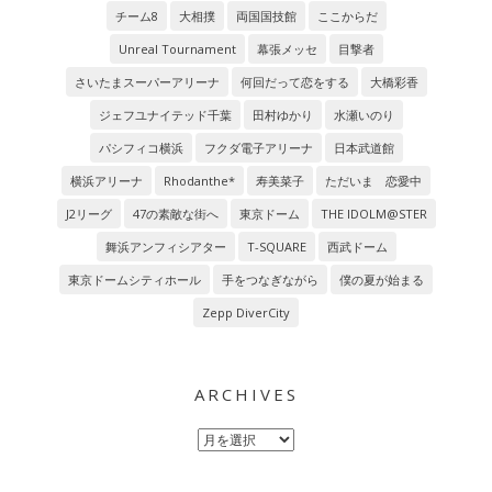
チーム8
大相撲
両国国技館
ここからだ
Unreal Tournament
幕張メッセ
目撃者
さいたまスーパーアリーナ
何回だって恋をする
大橋彩香
ジェフユナイテッド千葉
田村ゆかり
水瀬いのり
パシフィコ横浜
フクダ電子アリーナ
日本武道館
横浜アリーナ
Rhodanthe*
寿美菜子
ただいま 恋愛中
J2リーグ
47の素敵な街へ
東京ドーム
THE IDOLM@STER
舞浜アンフィシアター
T-SQUARE
西武ドーム
東京ドームシティホール
手をつなぎながら
僕の夏が始まる
Zepp DiverCity
ARCHIVES
Archives