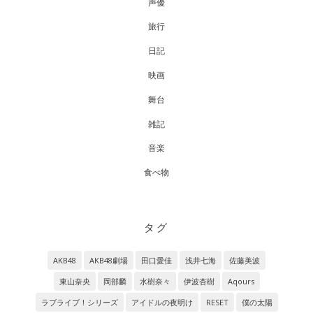
声優
旅行
日記
映画
舞台
雑記
音楽
食べ物
タグ
AKB48
AKB48劇場
田口愛佳
浅井七海
佐藤美波
東山奈央
岡部麟
水樹奈々
伊波杏樹
Aqours
ラブライブ！シリーズ
アイドルの夜明け
RESET
僕の太陽