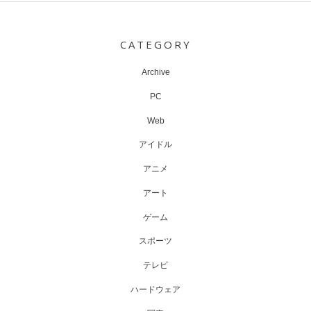
Post
navigation
CATEGORY
Archive
PC
Web
アイドル
アニメ
アート
ゲーム
スポーツ
テレビ
ハードウェア