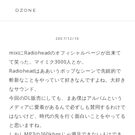
Skip
to
DZONE
content
2007/12/10
mixiにRadioheadのオフィシャルページが出来て
て笑った。マイミク3000人とか。
Radioheadはああいうポップなシーンで先鋭的で
斬新なことをやっていて好きなんですよね。大好き
なサウンド。
今回のDL販売にしても、まあ僕はアルバムという
メディアに愛着があるんで必ずしも賛同するわけで
はないけど、時代の先を行く面白いことをやってる
と思いますね。
しかしMP3の160kbpsじゃ満足できない人はでき