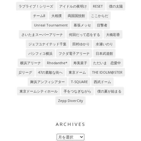
ラブライブ！シリーズ
アイドルの夜明け
RESET
僕の太陽
チーム8
大相撲
両国国技館
ここからだ
Unreal Tournament
幕張メッセ
目撃者
さいたまスーパーアリーナ
何回だって恋をする
大橋彩香
ジェフユナイテッド千葉
田村ゆかり
水瀬いのり
パシフィコ横浜
フクダ電子アリーナ
日本武道館
横浜アリーナ
Rhodanthe*
寿美菜子
ただいま 恋愛中
J2リーグ
47の素敵な街へ
東京ドーム
THE IDOLM@STER
舞浜アンフィシアター
T-SQUARE
西武ドーム
東京ドームシティホール
手をつなぎながら
僕の夏が始まる
Zepp DiverCity
ARCHIVES
Archives