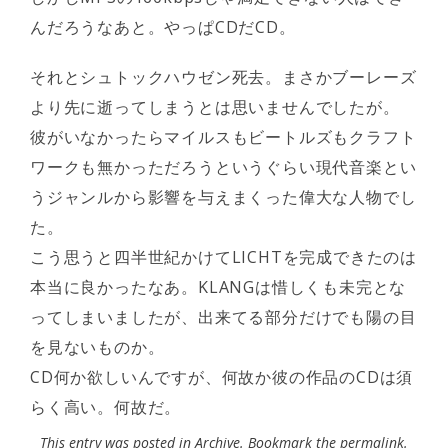
んだろうなあと。やっぱCDだCD。
それとシュトックハウゼン死去。まさかブーレーズ
より先に逝ってしまうとは思いませんでしたが。
彼がいなかったらマイルスもビートルズもクラフト
ワークも無かっただろうというぐらい現代音楽とい
うジャンルから影響を与えまくった偉大な人物でし
た。
こう思うと四半世紀かけてLICHTを完成できたのは
本当に良かったなあ。KLANGは惜しくも未完とな
ってしまいましたが、出来てる部分だけでも陽の目
を見ないものか。
CD何か欲しいんですが、何故か彼の作品のCDは須
らく高い。何故だ。
This entry was posted in
Archive
. Bookmark the
permalink
.