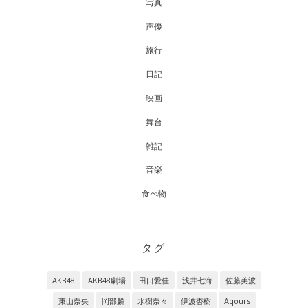
写真
声優
旅行
日記
映画
舞台
雑記
音楽
食べ物
タグ
AKB48
AKB48劇場
田口愛佳
浅井七海
佐藤美波
東山奈央
岡部麟
水樹奈々
伊波杏樹
Aqours