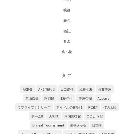
映画
舞台
雑記
音楽
食べ物
タグ
AKB48
AKB48劇場
田口愛佳
浅井七海
佐藤美波
東山奈央
岡部麟
水樹奈々
伊波杏樹
Aqours
ラブライブ！シリーズ
アイドルの夜明け
RESET
僕の太陽
チーム8
大相撲
両国国技館
ここからだ
Unreal Tournament
幕張メッセ
目撃者