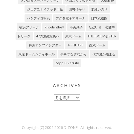
さいたまスーパーアリーナ
何回だって恋をする
大橋彩香
ジェフユナイテッド千葉
田村ゆかり
水瀬いのり
パシフィコ横浜
フクダ電子アリーナ
日本武道館
横浜アリーナ
Rhodanthe*
寿美菜子
ただいま 恋愛中
J2リーグ
47の素敵な街へ
東京ドーム
THE IDOLM@STER
舞浜アンフィシアター
T-SQUARE
西武ドーム
東京ドームシティホール
手をつなぎながら
僕の夏が始まる
Zepp DiverCity
ARCHIVES
Archives
Copyright (C) 2004-2026 D-ZONE - All rights reserved.