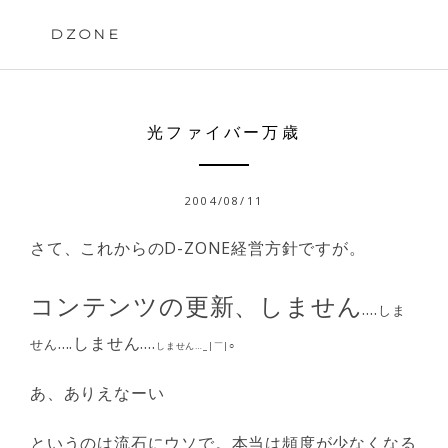
Skip
to
DZONE
content
光ファイバー万歳
2004/08/11
さて、これからのD-ZONE経営方針ですが。
コンテンツの更新、しません
….
しま
….しません….
せん
しません…_|￣|○
あ、ありえなーい
というのは流石にウソで。本当は頻度が少なくなる