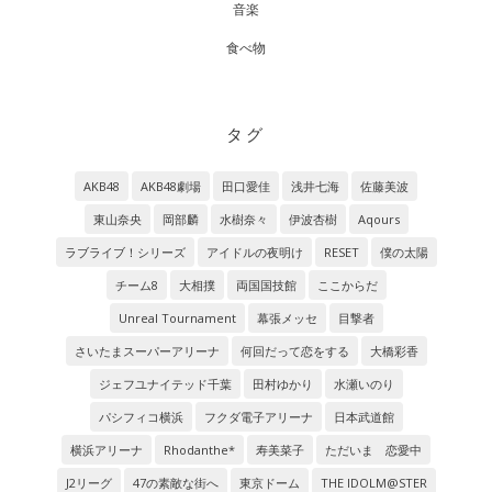
音楽
食べ物
タグ
AKB48
AKB48劇場
田口愛佳
浅井七海
佐藤美波
東山奈央
岡部麟
水樹奈々
伊波杏樹
Aqours
ラブライブ！シリーズ
アイドルの夜明け
RESET
僕の太陽
チーム8
大相撲
両国国技館
ここからだ
Unreal Tournament
幕張メッセ
目撃者
さいたまスーパーアリーナ
何回だって恋をする
大橋彩香
ジェフユナイテッド千葉
田村ゆかり
水瀬いのり
パシフィコ横浜
フクダ電子アリーナ
日本武道館
横浜アリーナ
Rhodanthe*
寿美菜子
ただいま 恋愛中
J2リーグ
47の素敵な街へ
東京ドーム
THE IDOLM@STER