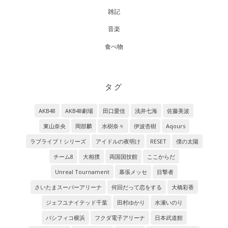
雑記
音楽
食べ物
タグ
AKB48
AKB48劇場
田口愛佳
浅井七海
佐藤美波
東山奈央
岡部麟
水樹奈々
伊波杏樹
Aqours
ラブライブ！シリーズ
アイドルの夜明け
RESET
僕の太陽
チーム8
大相撲
両国国技館
ここからだ
Unreal Tournament
幕張メッセ
目撃者
さいたまスーパーアリーナ
何回だって恋をする
大橋彩香
ジェフユナイテッド千葉
田村ゆかり
水瀬いのり
パシフィコ横浜
フクダ電子アリーナ
日本武道館