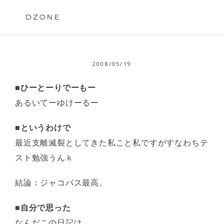
Skip
to
DZONE
content
2008/05/19
■ひーとーりでーもー
あるいてーゆけーるー
■というわけで
最近支離滅裂としてきた私こと私ですがすなわちテ
スト勉強うんｋ
結論：ジャコパス最高。
■自分で思った
なんだこの日記は。