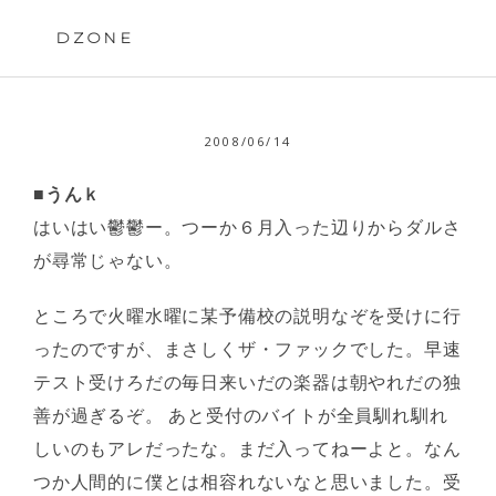
Skip
to
DZONE
content
2008/06/14
■うんｋ
はいはい鬱鬱ー。つーか６月入った辺りからダルさ
が尋常じゃない。
ところで火曜水曜に某予備校の説明なぞを受けに行
ったのですが、まさしくザ・ファックでした。早速
テスト受けろだの毎日来いだの楽器は朝やれだの独
善が過ぎるぞ。 あと受付のバイトが全員馴れ馴れ
しいのもアレだったな。まだ入ってねーよと。なん
つか人間的に僕とは相容れないなと思いました。受