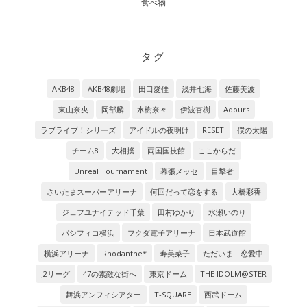
食べ物
タグ
AKB48
AKB48劇場
田口愛佳
浅井七海
佐藤美波
東山奈央
岡部麟
水樹奈々
伊波杏樹
Aqours
ラブライブ！シリーズ
アイドルの夜明け
RESET
僕の太陽
チーム8
大相撲
両国国技館
ここからだ
Unreal Tournament
幕張メッセ
目撃者
さいたまスーパーアリーナ
何回だって恋をする
大橋彩香
ジェフユナイテッド千葉
田村ゆかり
水瀬いのり
パシフィコ横浜
フクダ電子アリーナ
日本武道館
横浜アリーナ
Rhodanthe*
寿美菜子
ただいま 恋愛中
J2リーグ
47の素敵な街へ
東京ドーム
THE IDOLM@STER
舞浜アンフィシアター
T-SQUARE
西武ドーム