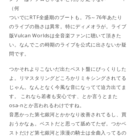
（何
ついでにRTF全盛期のブートも。75～76年あたり
のライブの熱さは異常。特にディメオラが。ライブ
版Vulcan Worldsは全音楽ファンに聴いて頂きた
い。なんでこの時期のライブを公式に出さないか疑
問です。
つかそれよりこないだ出たベスト盤にびっくりした
よ。リマスタリングどころかリミキシングされてる
じゃん。なんとなく今風な音になってて迫力出てま
す。 これなら若者も安心です、とか言うとまた
osa-nとか言われるわけですね。
音悪かった第七銀河とかかなり改善されてるし、買
おうかなぁ。ベストだと思って舐めてたぜ。つかベ
ストだけど第七銀河と浪漫の騎士は全曲入ってるの