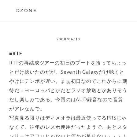
Skip
to
DZONE
content
2008/06/10
■RTF
RTFの再結成ツアーの初日のブートを拾ってちょっ
とだけ聴いたのだが、Seventh Galaxyだけ聴くと
やけにテンポが遅い。まぁ初日なのでこれからに期
待だ！ヨーロッパとかだとラジオ放送とかありそう
だし楽しみである。今回のはAUD録音なので音質
がアレなんで。
写真見る限りはディメオラは最近使ってるPRSじゃ
なくて、往年のレスポ使用だったようで。あとスタ
ンリーはアフロじゃないと何かが足りない・・・！