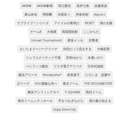
AKB48
AKB48劇場
田口愛佳
浅井七海
佐藤美波
東山奈央
岡部麟
水樹奈々
伊波杏樹
Aqours
ラブライブ！シリーズ
アイドルの夜明け
RESET
僕の太陽
チーム8
大相撲
両国国技館
ここからだ
Unreal Tournament
幕張メッセ
目撃者
さいたまスーパーアリーナ
何回だって恋をする
大橋彩香
ジェフユナイテッド千葉
田村ゆかり
水瀬いのり
パシフィコ横浜
フクダ電子アリーナ
日本武道館
横浜アリーナ
Rhodanthe*
寿美菜子
ただいま 恋愛中
J2リーグ
47の素敵な街へ
東京ドーム
THE IDOLM@STER
舞浜アンフィシアター
T-SQUARE
西武ドーム
東京ドームシティホール
手をつなぎながら
僕の夏が始まる
Zepp DiverCity