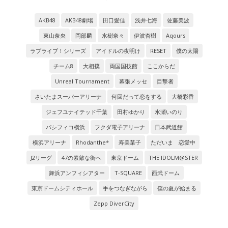
AKB48
AKB48劇場
田口愛佳
浅井七海
佐藤美波
東山奈央
岡部麟
水樹奈々
伊波杏樹
Aqours
ラブライブ！シリーズ
アイドルの夜明け
RESET
僕の太陽
チーム8
大相撲
両国国技館
ここからだ
Unreal Tournament
幕張メッセ
目撃者
さいたまスーパーアリーナ
何回だって恋をする
大橋彩香
ジェフユナイテッド千葉
田村ゆかり
水瀬いのり
パシフィコ横浜
フクダ電子アリーナ
日本武道館
横浜アリーナ
Rhodanthe*
寿美菜子
ただいま 恋愛中
J2リーグ
47の素敵な街へ
東京ドーム
THE IDOLM@STER
舞浜アンフィシアター
T-SQUARE
西武ドーム
東京ドームシティホール
手をつなぎながら
僕の夏が始まる
Zepp DiverCity