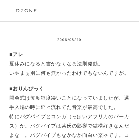
Skip
to
DZONE
content
2008/08/10
■アレ
夏休みになると書かなくなる法則発動。
いやまぁ別に何も無かったわけでもないんですが。
■おりんぴっく
開会式は毎度毎度凄いことになっていましたが、選
手入場の時に延々流れてた音楽が最高でした。
特にバグパイプとコンガ（っぽいアフリカのパーカ
ス）か。バグパイプは某氏の影響で結構好きなんだ
よなー。バグパイプもなかなか面白い楽器です。コ