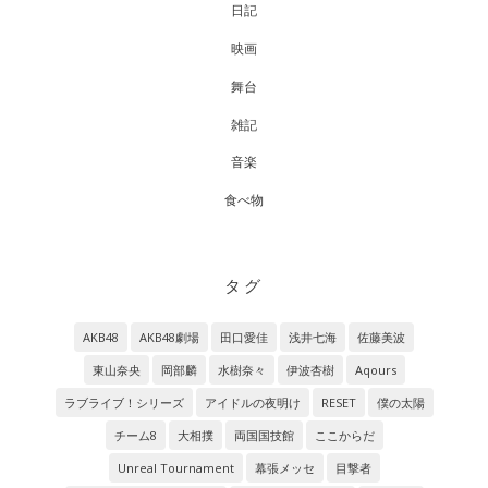
日記
映画
舞台
雑記
音楽
食べ物
タグ
AKB48
AKB48劇場
田口愛佳
浅井七海
佐藤美波
東山奈央
岡部麟
水樹奈々
伊波杏樹
Aqours
ラブライブ！シリーズ
アイドルの夜明け
RESET
僕の太陽
チーム8
大相撲
両国国技館
ここからだ
Unreal Tournament
幕張メッセ
目撃者