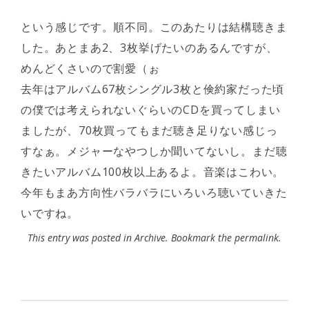
という感じです。順不同。このあたりは結構聴きま
した。あとまあ2、3枚挙げたいのあるんですが、
めんどくさいので割愛（ぉ
去年はアルバム67枚シングル3枚と倹約家だった頃
の僕では考えられないぐらいのCDを買ってしまい
ましたが、70枚買ってもまだ聴き足りない感じっ
すなぁ。メジャーなやつしか聞いてないし。まだ聴
きたいアルバム100枚以上あるよ。音楽はこわい。
今年もまあ方向性バラバラにいろいろ聴いていきた
いですね。
This entry was posted in
Archive
. Bookmark the
permalink
.