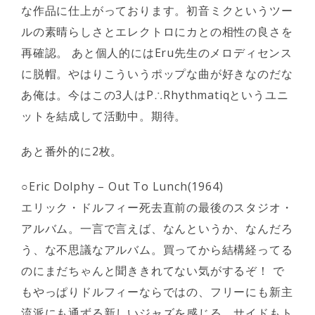
な作品に仕上がっております。初音ミクというツー
ルの素晴らしさとエレクトロにカとの相性の良さを
再確認。 あと個人的にはEru先生のメロディセンス
に脱帽。やはりこういうポップな曲が好きなのだな
あ俺は。今はこの3人はP∴Rhythmatiqというユニ
ットを結成して活動中。期待。
あと番外的に2枚。
○Eric Dolphy – Out To Lunch(1964)
エリック・ドルフィー死去直前の最後のスタジオ・
アルバム。一言で言えば、なんというか、なんだろ
う、な不思議なアルバム。買ってから結構経ってる
のにまだちゃんと聞ききれてない気がするぞ！ で
もやっぱりドルフィーならではの、フリーにも新主
流派にも通ずる新しいジャズを感じる。サイドもト