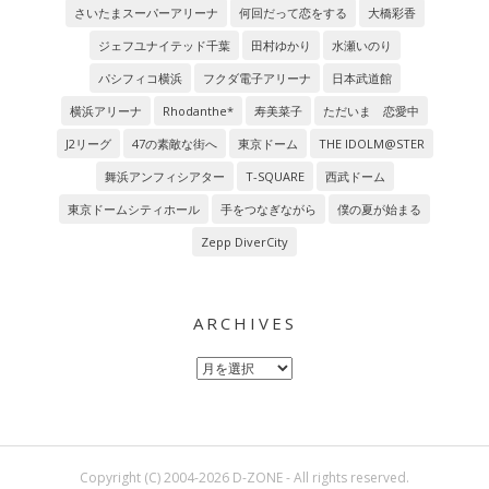
さいたまスーパーアリーナ
何回だって恋をする
大橋彩香
ジェフユナイテッド千葉
田村ゆかり
水瀬いのり
パシフィコ横浜
フクダ電子アリーナ
日本武道館
横浜アリーナ
Rhodanthe*
寿美菜子
ただいま 恋愛中
J2リーグ
47の素敵な街へ
東京ドーム
THE IDOLM@STER
舞浜アンフィシアター
T-SQUARE
西武ドーム
東京ドームシティホール
手をつなぎながら
僕の夏が始まる
Zepp DiverCity
ARCHIVES
Archives
Copyright (C) 2004-2026 D-ZONE - All rights reserved.