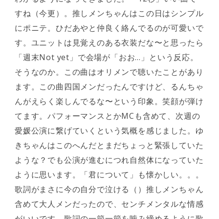
すね（今更）。推しメンちゃんはこの日はシンプル
にポニテ。ひだあやと仲良く絡んでるのが可愛いで
す。ユニットは見覚えのある衣装だな〜と思ったら
「週末Not yet」で会場が「おお…」という反応。
そうなのか。この曲はオリメンで聴いたことがあり
ます。この曲四国メンだったんですけど、るんちゃ
んがえらく楽しんでるな〜という印象。笑顔が弾け
てます。パフォーマンスとかMCも含めて、次週の
愛媛公演に繋げていくという気概を感じました。ゆ
きちゃんはこのへんだとまだちょっと緊張していた
ような？でも公演が進むにつれ自然体になっていた
ように思います。「君について」も懐かしい。。。
歌詞がまさに今の自分で泣ける（）推しメンちゃん
含めて大人メンだったので、センチメンタルな情感
がいいです。歌詞の一節一節を噛み締めるように歌