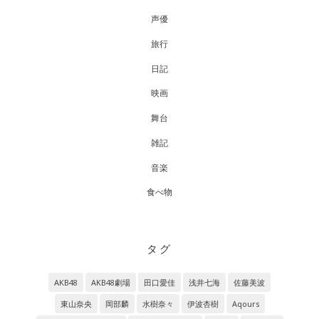
声優
旅行
日記
映画
舞台
雑記
音楽
食べ物
タグ
AKB48
AKB48劇場
田口愛佳
浅井七海
佐藤美波
東山奈央
岡部麟
水樹奈々
伊波杏樹
Aqours