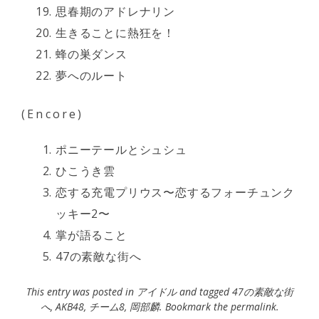
思春期のアドレナリン
生きることに熱狂を！
蜂の巣ダンス
夢へのルート
(Encore)
ポニーテールとシュシュ
ひこうき雲
恋する充電プリウス〜恋するフォーチュンク
ッキー2〜
掌が語ること
47の素敵な街へ
This entry was posted in
アイドル
and tagged
47の素敵な街
へ
,
AKB48
,
チーム8
,
岡部麟
. Bookmark the
permalink
.