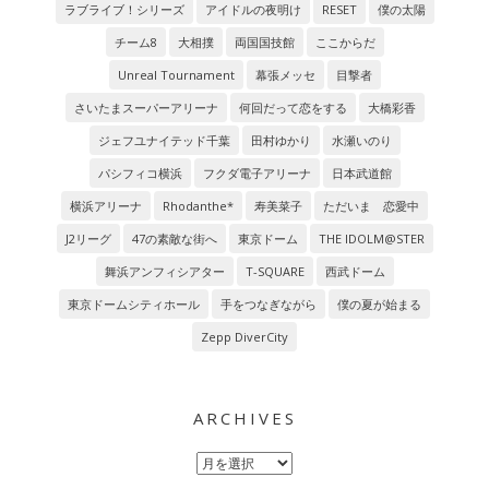
ラブライブ！シリーズ
アイドルの夜明け
RESET
僕の太陽
チーム8
大相撲
両国国技館
ここからだ
Unreal Tournament
幕張メッセ
目撃者
さいたまスーパーアリーナ
何回だって恋をする
大橋彩香
ジェフユナイテッド千葉
田村ゆかり
水瀬いのり
パシフィコ横浜
フクダ電子アリーナ
日本武道館
横浜アリーナ
Rhodanthe*
寿美菜子
ただいま 恋愛中
J2リーグ
47の素敵な街へ
東京ドーム
THE IDOLM@STER
舞浜アンフィシアター
T-SQUARE
西武ドーム
東京ドームシティホール
手をつなぎながら
僕の夏が始まる
Zepp DiverCity
ARCHIVES
Archives