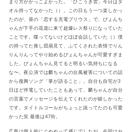
まり方がかっこよかった。「ひこうき雲」今日はタ
オル持ってなかった（）。この日もう一つ楽しかっ
たのが、昼の「恋する充電プリウス」で、ぴょんち
ゃんが下手の花道に来て超爆レス祭りになっていた
ことです。喋ってないけどほぼ会話していた（）僕
の持ってた推し団扇見て、ふてくされた表情でりん
りんりんってやり始めるぴょんちゃんが可愛すぎま
した。ぴょんちゃん見てると明るい気持ちになる
な〜。夜公演では麟ちゃんの台風被害についての話
から復興ソング「掌が語ること」。自分も自宅が3
日ほど停電していたこともあって、麟ちゃんが自分
の言葉でメッセージを伝えてくれたのが嬉しかった
です。タイトルコールがちょっと訛ってたのも可愛
かった笑 最後は47街。
広島は個人的にぐぬぬって感じでしたが、今回はセ