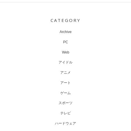
Post
navigation
CATEGORY
Archive
PC
Web
アイドル
アニメ
アート
ゲーム
スポーツ
テレビ
ハードウェア