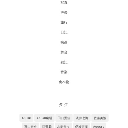
写真
声優
旅行
日記
映画
舞台
雑記
音楽
食べ物
タグ
AKB48
AKB48劇場
田口愛佳
浅井七海
佐藤美波
東山奈央
岡部麟
水樹奈々
伊波杏樹
Aqours