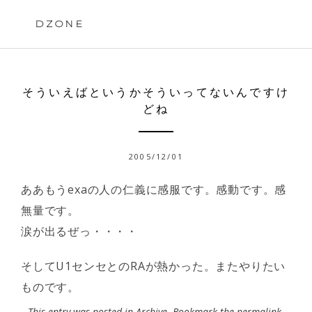
Skip
to
DZONE
content
そういえばというかそういってないんですけ
どね
2005/12/01
ああもうexaの人の仁義に感服です。感動です。感
無量です。
涙が出るぜっ・・・・
そしてU1センセとのRAが熱かった。またやりたい
ものです。
This entry was posted in
Archive
. Bookmark the
permalink
.