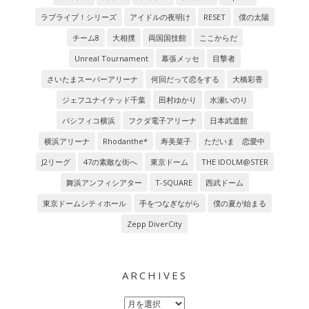
ラブライブ！シリーズ
アイドルの夜明け
RESET
僕の太陽
チーム8
大相撲
両国国技館
ここからだ
Unreal Tournament
幕張メッセ
目撃者
さいたまスーパーアリーナ
何回だって恋をする
大橋彩香
ジェフユナイテッド千葉
田村ゆかり
水瀬いのり
パシフィコ横浜
フクダ電子アリーナ
日本武道館
横浜アリーナ
Rhodanthe*
寿美菜子
ただいま 恋愛中
J2リーグ
47の素敵な街へ
東京ドーム
THE IDOLM@STER
舞浜アンフィシアター
T-SQUARE
西武ドーム
東京ドームシティホール
手をつなぎながら
僕の夏が始まる
Zepp DiverCity
ARCHIVES
Archives