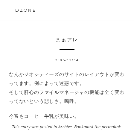
Skip
to
DZONE
content
まぁアレ
2005/12/14
なんかジオシティーズのサイトのレイアウトが変わ
ってます。例によって迷惑です。
そして肝心のファイルマネージャの機能は全く変わ
ってないという悲しさ。嗚呼。
今宵もコーヒー牛乳が美味い。
This entry was posted in
Archive
. Bookmark the
permalink
.