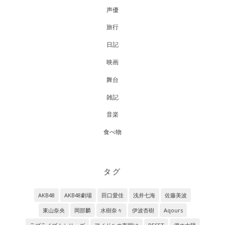
声優
旅行
日記
映画
舞台
雑記
音楽
食べ物
タグ
AKB48
AKB48劇場
田口愛佳
浅井七海
佐藤美波
東山奈央
岡部麟
水樹奈々
伊波杏樹
Aqours