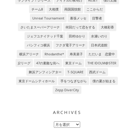
ラブライブ！シリーズ
アイドルの夜明け
RESET
僕の太陽
チーム8
大相撲
両国国技館
ここからだ
Unreal Tournament
幕張メッセ
目撃者
さいたまスーパーアリーナ
何回だって恋をする
大橋彩香
ジェフユナイテッド千葉
田村ゆかり
水瀬いのり
パシフィコ横浜
フクダ電子アリーナ
日本武道館
横浜アリーナ
Rhodanthe*
寿美菜子
ただいま 恋愛中
J2リーグ
47の素敵な街へ
東京ドーム
THE IDOLM@STER
舞浜アンフィシアター
T-SQUARE
西武ドーム
東京ドームシティホール
手をつなぎながら
僕の夏が始まる
Zepp DiverCity
ARCHIVES
Archives