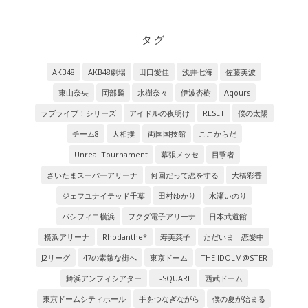
タグ
AKB48
AKB48劇場
田口愛佳
浅井七海
佐藤美波
東山奈央
岡部麟
水樹奈々
伊波杏樹
Aqours
ラブライブ！シリーズ
アイドルの夜明け
RESET
僕の太陽
チーム8
大相撲
両国国技館
ここからだ
Unreal Tournament
幕張メッセ
目撃者
さいたまスーパーアリーナ
何回だって恋をする
大橋彩香
ジェフユナイテッド千葉
田村ゆかり
水瀬いのり
パシフィコ横浜
フクダ電子アリーナ
日本武道館
横浜アリーナ
Rhodanthe*
寿美菜子
ただいま 恋愛中
J2リーグ
47の素敵な街へ
東京ドーム
THE IDOLM@STER
舞浜アンフィシアター
T-SQUARE
西武ドーム
東京ドームシティホール
手をつなぎながら
僕の夏が始まる