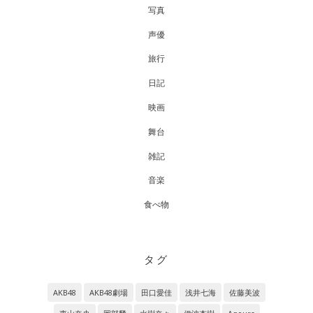
写真
声優
旅行
日記
映画
舞台
雑記
音楽
食べ物
タグ
AKB48
AKB48劇場
田口愛佳
浅井七海
佐藤美波