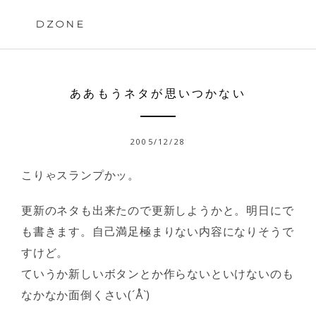
Skip
to
DZONE
content
ああもうネタが思いつかない
2005/12/28
こりゃスランプかッ。
更新のネタも出来たので更新しようかと。明日にで
も書きます。自己満足極まりない内容になりそうで
すけど。
ていうか新しいボタンとか作らないといけないのも
なかなか面倒くさい(´Å`)