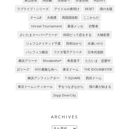
東山奈央
岡部麟
水樹奈々
伊波杏樹
Aqours
ラブライブ！シリーズ
アイドルの夜明け
RESET
僕の太陽
チーム8
大相撲
両国国技館
ここからだ
Unreal Tournament
幕張メッセ
目撃者
さいたまスーパーアリーナ
何回だって恋をする
大橋彩香
ジェフユナイテッド千葉
田村ゆかり
水瀬いのり
パシフィコ横浜
フクダ電子アリーナ
日本武道館
横浜アリーナ
Rhodanthe*
寿美菜子
ただいま 恋愛中
J2リーグ
47の素敵な街へ
東京ドーム
THE IDOLM@STER
舞浜アンフィシアター
T-SQUARE
西武ドーム
東京ドームシティホール
手をつなぎながら
僕の夏が始まる
Zepp DiverCity
ARCHIVES
Archives