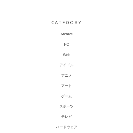
Post
navigation
CATEGORY
Archive
PC
Web
アイドル
アニメ
アート
ゲーム
スポーツ
テレビ
ハードウェア