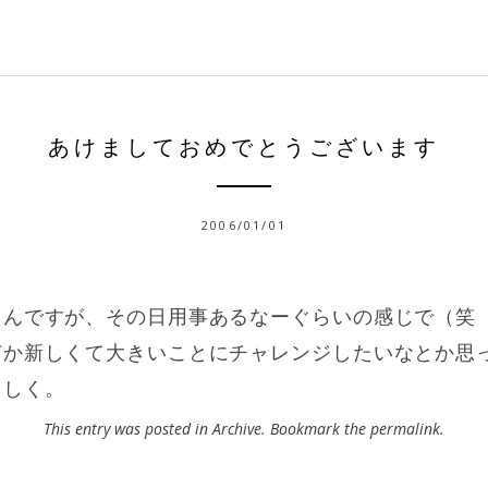
あけましておめでとうございます
2006/01/01
。
るんですが、その日用事あるなーぐらいの感じで（笑
何か新しくて大きいことにチャレンジしたいなとか思
ろしく。
This entry was posted in
Archive
. Bookmark the
permalink
.