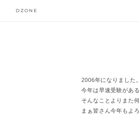
Skip
to
DZONE
content
2006年になりました
今年は早速受験があ
そんなことよりまた
まぁ皆さん今年もよ