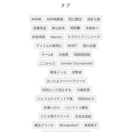
タグ
AKB48
AKB48劇場
田口愛佳
浅井七海
佐藤美波
東山奈央
岡部麟
水樹奈々
伊波杏樹
Aqours
ラブライブ！シリーズ
アイドルの夜明け
RESET
僕の太陽
チーム8
大相撲
両国国技館
ここからだ
Unreal Tournament
幕張メッセ
目撃者
さいたまスーパーアリーナ
何回だって恋をする
大橋彩香
ジェフユナイテッド千葉
田村ゆかり
水瀬いのり
パシフィコ横浜
フクダ電子アリーナ
日本武道館
横浜アリーナ
Rhodanthe*
寿美菜子