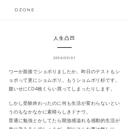
Skip
to
DZONE
content
人生凸凹
2006/03/01
つーか面接でショボりましたか。昨日のテストもシ
ョボって更にショムボリ。もうショムボリ杉です。
腹いせにCD4枚くらい買ってしまったりします。
しかし受験終わったのに何も生活が変わらないとい
うのもなかなかに素晴らしきドナウ。
普通に勉強とかしてたら開放感溢れる感動的生活が