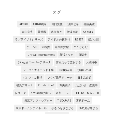
タグ
AKB48
AKB48劇場
田口愛佳
浅井七海
佐藤美波
東山奈央
岡部麟
水樹奈々
伊波杏樹
Aqours
ラブライブ！シリーズ
アイドルの夜明け
RESET
僕の太陽
チーム8
大相撲
両国国技館
ここからだ
Unreal Tournament
幕張メッセ
目撃者
さいたまスーパーアリーナ
何回だって恋をする
大橋彩香
ジェフユナイテッド千葉
田村ゆかり
水瀬いのり
パシフィコ横浜
フクダ電子アリーナ
日本武道館
横浜アリーナ
Rhodanthe*
寿美菜子
ただいま 恋愛中
J2リーグ
47の素敵な街へ
東京ドーム
THE IDOLM@STER
舞浜アンフィシアター
T-SQUARE
西武ドーム
東京ドームシティホール
手をつなぎながら
僕の夏が始まる