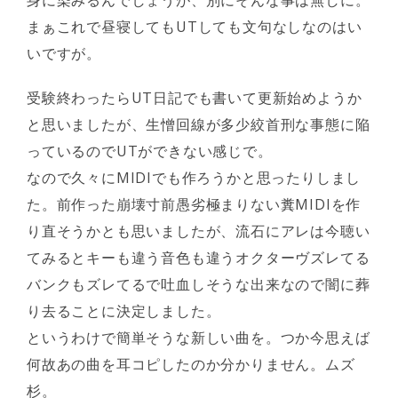
身に染みるんでしょうが、別にそんな事は無しに。
まぁこれで昼寝してもUTしても文句なしなのはい
いですが。
受験終わったらUT日記でも書いて更新始めようか
と思いましたが、生憎回線が多少絞首刑な事態に陥
っているのでUTができない感じで。
なので久々にMIDIでも作ろうかと思ったりしまし
た。前作った崩壊寸前愚劣極まりない糞MIDIを作
り直そうかとも思いましたが、流石にアレは今聴い
てみるとキーも違う音色も違うオクターヴズレてる
バンクもズレてるで吐血しそうな出来なので闇に葬
り去ることに決定しました。
というわけで簡単そうな新しい曲を。つか今思えば
何故あの曲を耳コピしたのか分かりません。ムズ
杉。