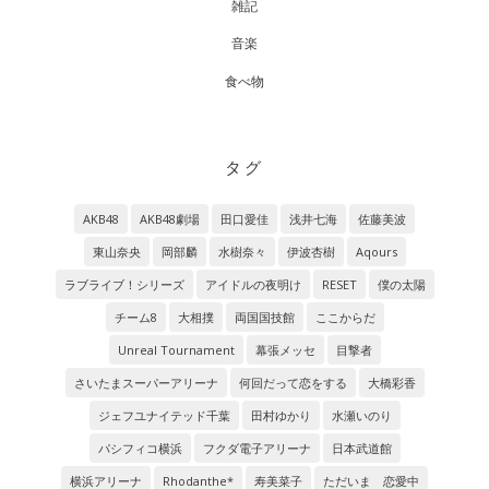
雑記
音楽
食べ物
タグ
AKB48
AKB48劇場
田口愛佳
浅井七海
佐藤美波
東山奈央
岡部麟
水樹奈々
伊波杏樹
Aqours
ラブライブ！シリーズ
アイドルの夜明け
RESET
僕の太陽
チーム8
大相撲
両国国技館
ここからだ
Unreal Tournament
幕張メッセ
目撃者
さいたまスーパーアリーナ
何回だって恋をする
大橋彩香
ジェフユナイテッド千葉
田村ゆかり
水瀬いのり
パシフィコ横浜
フクダ電子アリーナ
日本武道館
横浜アリーナ
Rhodanthe*
寿美菜子
ただいま 恋愛中