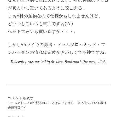
なんか全体的に左にズレてます。右の神保のドラム
が真ん中に置いてあるように聴こえる。
まぁA村の産物なので仕様かもしれませんけど。
どいつもこいつも重症ですね(‘A`)
ヘッドフォンも買い直すか・・・。
しかしVSライヴの勇者～ドラムソロ～ミッド・マ
ンハッタンの流れは定位がおかしくても神ですね。
This entry was posted in
Archive
. Bookmark the
permalink
.
コメントを残す
メールアドレスが公開されることはありません。
※
が付いている欄は
必須項目です
コメント
※