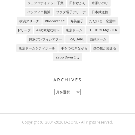
ジェフユナイテッド千葉
田村ゆかり
水瀬いのり
パシフィコ横浜
フクダ電子アリーナ
日本武道館
横浜アリーナ
Rhodanthe*
寿美菜子
ただいま 恋愛中
J2リーグ
47の素敵な街へ
東京ドーム
THE IDOLM@STER
舞浜アンフィシアター
T-SQUARE
西武ドーム
東京ドームシティホール
手をつなぎながら
僕の夏が始まる
Zepp DiverCity
ARCHIVES
Archives
Copyright (C) 2004-2026 D-ZONE - All rights reserved.