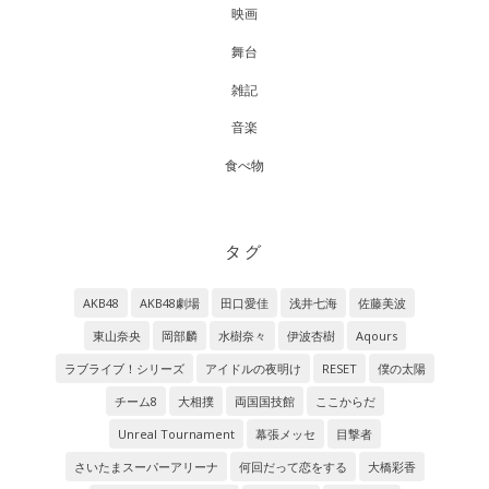
映画
舞台
雑記
音楽
食べ物
タグ
AKB48
AKB48劇場
田口愛佳
浅井七海
佐藤美波
東山奈央
岡部麟
水樹奈々
伊波杏樹
Aqours
ラブライブ！シリーズ
アイドルの夜明け
RESET
僕の太陽
チーム8
大相撲
両国国技館
ここからだ
Unreal Tournament
幕張メッセ
目撃者
さいたまスーパーアリーナ
何回だって恋をする
大橋彩香