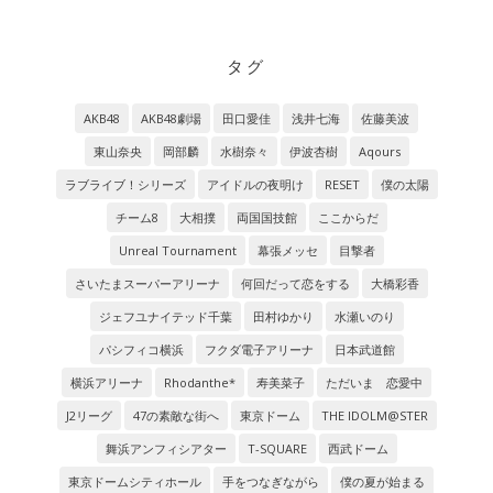
タグ
AKB48
AKB48劇場
田口愛佳
浅井七海
佐藤美波
東山奈央
岡部麟
水樹奈々
伊波杏樹
Aqours
ラブライブ！シリーズ
アイドルの夜明け
RESET
僕の太陽
チーム8
大相撲
両国国技館
ここからだ
Unreal Tournament
幕張メッセ
目撃者
さいたまスーパーアリーナ
何回だって恋をする
大橋彩香
ジェフユナイテッド千葉
田村ゆかり
水瀬いのり
パシフィコ横浜
フクダ電子アリーナ
日本武道館
横浜アリーナ
Rhodanthe*
寿美菜子
ただいま 恋愛中
J2リーグ
47の素敵な街へ
東京ドーム
THE IDOLM@STER
舞浜アンフィシアター
T-SQUARE
西武ドーム
東京ドームシティホール
手をつなぎながら
僕の夏が始まる