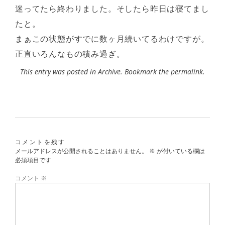
迷ってたら終わりました。そしたら昨日は寝てまし
たと。
まぁこの状態がすでに数ヶ月続いてるわけですが。
正直いろんなもの積み過ぎ。
This entry was posted in
Archive
. Bookmark the
permalink
.
コメントを残す
メールアドレスが公開されることはありません。
※
が付いている欄は
必須項目です
コメント
※