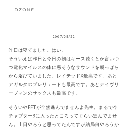
Skip
to
DZONE
content
2007/05/22
昨日は寝てました。はい。
そういえば昨日と今日の朝はキース聴くとか言いつ
つ電化マイルスの体に悪そうなサウンドを朝っぱら
から浴びていました。レイテッドX最高です。あと
アガルタのプレリュードも最高です。あとデイヴリ
ーブマンのサックスも最高です。
そういやFFTが全然進んでませんよ先生。まるで今
チャプター3に入ったところってぐらい進んでませ
ん。土日やろうと思ってたんですが結局何やろうか